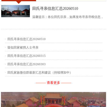
田氏寻亲信息汇总20260510
温馨提示：各位田氏宗亲，如果发布寻亲寻根信息，
请尽可能多地介绍您自己或支系的信息：您的现居
地，祖籍地，迁居时间，堂号郡望，始迁一世祖名
·
田氏寻亲信息汇总20260510
讳，迁居前字辈和迁居后历次新续的字辈，分迁族人
·
疑似田家被拐人士寻亲
迁居地，因何原因迁居等。最后别忘了留下联系人和
·
田氏寻亲信息汇总20260315
·
田氏寻亲信息汇总20260303
联系方式。 没有家谱的问问族中老年人口耳相传的信
·
田氏家族微信群最新汇总和建议（持续增加中）
息有哪些，有家谱请把家谱中的信息简...
——— 查看更多 ———