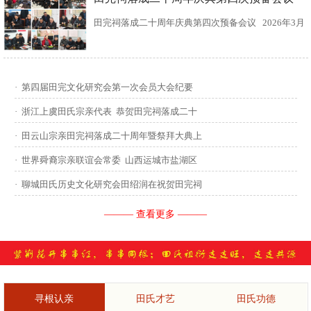
田完祠落成二十周年庆典第四次预备会议 2026年3月
15日，田完文化研究会、田完祠管理委员会在田完祠
召开了“田完祠落成二十周年庆典暨丙午年华夏田氏祭
·
第四届田完文化研究会第一次会员大会纪要
祖”第四次预备会议。 常务副会长田传灿宗亲主持会
·
浙江上虞田氏宗亲代表 恭贺田完祠落成二十
议...
·
田云山宗亲田完祠落成二十周年暨祭拜大典上
·
世界舜裔宗亲联谊会常委 山西运城市盐湖区
·
聊城田氏历史文化研究会田绍润在祝贺田完祠
——— 查看更多 ———
寻根认亲
田氏才艺
田氏功德