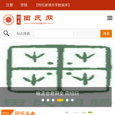
注册
登陆
【田氏家谱共享数据库】
站点搜索
咏孟尝君田文 田绍日
田氏头条