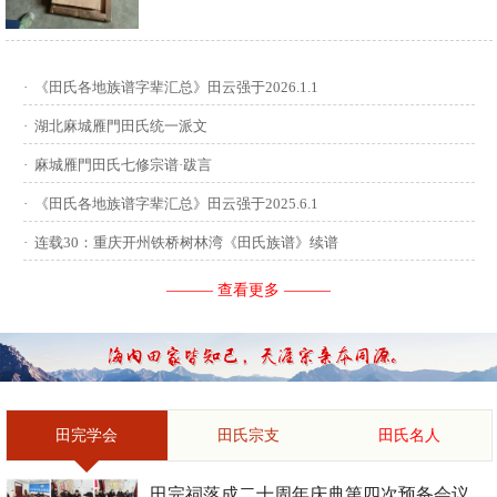
供稿：田启才 ...
·
《田氏各地族谱字辈汇总》田云强于2026.1.1
·
湖北麻城雁門田氏统一派文
·
麻城雁門田氏七修宗谱·跋言
·
《田氏各地族谱字辈汇总》田云强于2025.6.1
·
连载30：重庆开州铁桥树林湾《田氏族谱》续谱
——— 查看更多 ———
田完学会
田氏宗支
田氏名人
田完祠落成二十周年庆典第四次预备会议