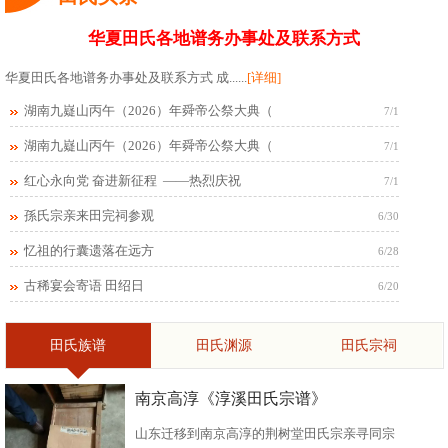
华夏田氏各地谱务办事处及联系方式
华夏田氏各地谱务办事处及联系方式 成......
[详细]
湖南九嶷山丙午（2026）年舜帝公祭大典（
7/1
湖南九嶷山丙午（2026）年舜帝公祭大典（
7/1
红心永向党 奋进新征程 ——热烈庆祝
7/1
孫氏宗亲来田完祠参观
6/30
忆祖的行囊遗落在远方
6/28
古稀宴会寄语 田绍日
6/20
田氏族谱
田氏渊源
田氏宗祠
南京高淳《淳溪田氏宗谱》
山东迁移到南京高淳的荆树堂田氏宗亲寻同宗