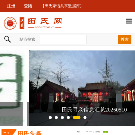
注册
登陆
【田氏家谱共享数据库】
站点搜索
田氏寻亲信息汇总20260510
田氏头条