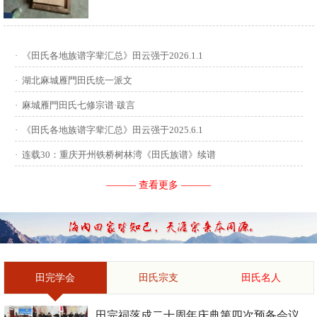
供稿：田启才 ...
·
《田氏各地族谱字辈汇总》田云强于2026.1.1
·
湖北麻城雁門田氏统一派文
·
麻城雁門田氏七修宗谱·跋言
·
《田氏各地族谱字辈汇总》田云强于2025.6.1
·
连载30：重庆开州铁桥树林湾《田氏族谱》续谱
——— 查看更多 ———
田完学会
田氏宗支
田氏名人
田完祠落成二十周年庆典第四次预备会议