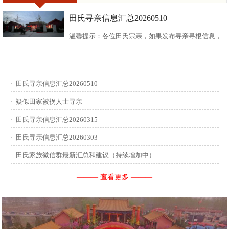
田氏寻亲信息汇总20260510
温馨提示：各位田氏宗亲，如果发布寻亲寻根信息，
请尽可能多地介绍您自己或支系的信息：您的现居
地，祖籍地，迁居时间，堂号郡望，始迁一世祖名
·
田氏寻亲信息汇总20260510
讳，迁居前字辈和迁居后历次新续的字辈，分迁族人
·
疑似田家被拐人士寻亲
迁居地，因何原因迁居等。最后别忘了留下联系人和
·
田氏寻亲信息汇总20260315
·
田氏寻亲信息汇总20260303
联系方式。 没有家谱的问问族中老年人口耳相传的信
·
田氏家族微信群最新汇总和建议（持续增加中）
息有哪些，有家谱请把家谱中的信息简...
——— 查看更多 ———