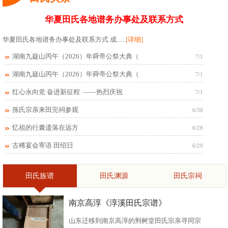
华夏田氏各地谱务办事处及联系方式
华夏田氏各地谱务办事处及联系方式 成......
[详细]
湖南九嶷山丙午（2026）年舜帝公祭大典（
7/1
湖南九嶷山丙午（2026）年舜帝公祭大典（
7/1
红心永向党 奋进新征程 ——热烈庆祝
7/1
孫氏宗亲来田完祠参观
6/30
忆祖的行囊遗落在远方
6/28
古稀宴会寄语 田绍日
6/20
田氏族谱
田氏渊源
田氏宗祠
南京高淳《淳溪田氏宗谱》
山东迁移到南京高淳的荆树堂田氏宗亲寻同宗