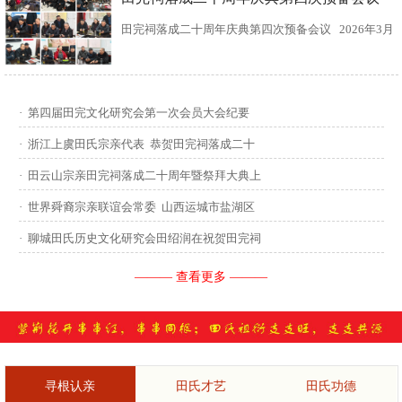
田完祠落成二十周年庆典第四次预备会议 2026年3月
15日，田完文化研究会、田完祠管理委员会在田完祠
召开了“田完祠落成二十周年庆典暨丙午年华夏田氏祭
·
第四届田完文化研究会第一次会员大会纪要
祖”第四次预备会议。 常务副会长田传灿宗亲主持会
·
浙江上虞田氏宗亲代表 恭贺田完祠落成二十
议...
·
田云山宗亲田完祠落成二十周年暨祭拜大典上
·
世界舜裔宗亲联谊会常委 山西运城市盐湖区
·
聊城田氏历史文化研究会田绍润在祝贺田完祠
——— 查看更多 ———
寻根认亲
田氏才艺
田氏功德