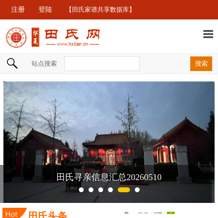
注册
登陆
【田氏家谱共享数据库】
站点搜索
田氏寻亲信息汇总20260510
田氏头条