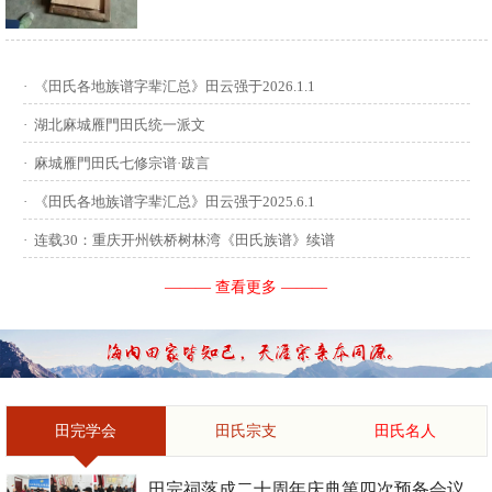
供稿：田启才 ...
·
《田氏各地族谱字辈汇总》田云强于2026.1.1
·
湖北麻城雁門田氏统一派文
·
麻城雁門田氏七修宗谱·跋言
·
《田氏各地族谱字辈汇总》田云强于2025.6.1
·
连载30：重庆开州铁桥树林湾《田氏族谱》续谱
——— 查看更多 ———
田完学会
田氏宗支
田氏名人
田完祠落成二十周年庆典第四次预备会议