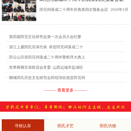
田完祠落成二十周年庆典第四次预备会议 2026年3月
15日，田完文化研究会、田完祠管理委员会在田完祠
召开了“田完祠落成二十周年庆典暨丙午年华夏田氏祭
·
第四届田完文化研究会第一次会员大会纪要
祖”第四次预备会议。 常务副会长田传灿宗亲主持会
·
浙江上虞田氏宗亲代表 恭贺田完祠落成二十
议...
·
田云山宗亲田完祠落成二十周年暨祭拜大典上
·
世界舜裔宗亲联谊会常委 山西运城市盐湖区
·
聊城田氏历史文化研究会田绍润在祝贺田完祠
——— 查看更多 ———
寻根认亲
田氏才艺
田氏功德