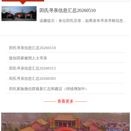
田氏寻亲信息汇总20260510
温馨提示：各位田氏宗亲，如果发布寻亲寻根信息，
请尽可能多地介绍您自己或支系的信息：您的现居
地，祖籍地，迁居时间，堂号郡望，始迁一世祖名
·
田氏寻亲信息汇总20260510
讳，迁居前字辈和迁居后历次新续的字辈，分迁族人
·
疑似田家被拐人士寻亲
迁居地，因何原因迁居等。最后别忘了留下联系人和
·
田氏寻亲信息汇总20260315
·
田氏寻亲信息汇总20260303
联系方式。 没有家谱的问问族中老年人口耳相传的信
·
田氏家族微信群最新汇总和建议（持续增加中）
息有哪些，有家谱请把家谱中的信息简...
——— 查看更多 ———