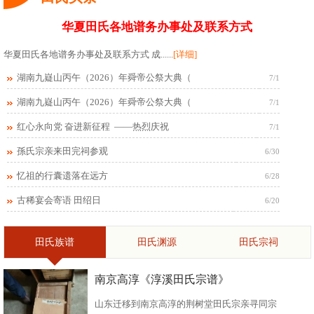
华夏田氏各地谱务办事处及联系方式
华夏田氏各地谱务办事处及联系方式 成......
[详细]
湖南九嶷山丙午（2026）年舜帝公祭大典（
7/1
湖南九嶷山丙午（2026）年舜帝公祭大典（
7/1
红心永向党 奋进新征程 ——热烈庆祝
7/1
孫氏宗亲来田完祠参观
6/30
忆祖的行囊遗落在远方
6/28
古稀宴会寄语 田绍日
6/20
田氏族谱
田氏渊源
田氏宗祠
南京高淳《淳溪田氏宗谱》
山东迁移到南京高淳的荆树堂田氏宗亲寻同宗