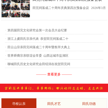
田完祠落成二十周年庆典第四次预备会议 2026年3月
15日，田完文化研究会、田完祠管理委员会在田完祠
召开了“田完祠落成二十周年庆典暨丙午年华夏田氏祭
·
第四届田完文化研究会第一次会员大会纪要
祖”第四次预备会议。 常务副会长田传灿宗亲主持会
·
浙江上虞田氏宗亲代表 恭贺田完祠落成二十
议...
·
田云山宗亲田完祠落成二十周年暨祭拜大典上
·
世界舜裔宗亲联谊会常委 山西运城市盐湖区
·
聊城田氏历史文化研究会田绍润在祝贺田完祠
——— 查看更多 ———
寻根认亲
田氏才艺
田氏功德