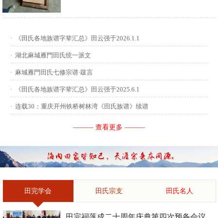
供稿：田启才 ...
·
《田氏各地族谱字辈汇总》田云强于2026.1.1
·
湖北麻城雁門田氏统一派文
·
麻城雁門田氏七修宗谱·跋言
·
《田氏各地族谱字辈汇总》田云强于2025.6.1
·
连载30：重庆开州铁桥树林湾《田氏族谱》续谱
——— 查看更多 ———
田完学会
田氏宗支
田氏名人
田完祠落成二十周年庆典第四次预备会议