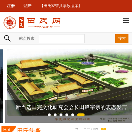
注册
登陆
【田氏家谱共享数据库】
站点搜索
新当选田完文化研究会会长田锋宗亲的表态发言
田氏头条