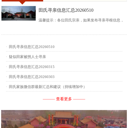
田氏寻亲信息汇总20260510
温馨提示：各位田氏宗亲，如果发布寻亲寻根信息，
请尽可能多地介绍您自己或支系的信息：您的现居
地，祖籍地，迁居时间，堂号郡望，始迁一世祖名
·
田氏寻亲信息汇总20260510
讳，迁居前字辈和迁居后历次新续的字辈，分迁族人
·
疑似田家被拐人士寻亲
迁居地，因何原因迁居等。最后别忘了留下联系人和
·
田氏寻亲信息汇总20260315
·
田氏寻亲信息汇总20260303
联系方式。 没有家谱的问问族中老年人口耳相传的信
·
田氏家族微信群最新汇总和建议（持续增加中）
息有哪些，有家谱请把家谱中的信息简...
——— 查看更多 ———