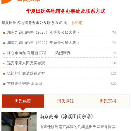
华夏田氏各地谱务办事处及联系方式
华夏田氏各地谱务办事处及联系方式 成......
[详细]
湖南九嶷山丙午（2026）年舜帝公祭大典（
7/1
湖南九嶷山丙午（2026）年舜帝公祭大典（
7/1
红心永向党 奋进新征程 ——热烈庆祝
7/1
孫氏宗亲来田完祠参观
6/30
忆祖的行囊遗落在远方
6/28
古稀宴会寄语 田绍日
6/20
田氏族谱
田氏渊源
田氏宗祠
南京高淳《淳溪田氏宗谱》
山东迁移到南京高淳的荆树堂田氏宗亲寻同宗