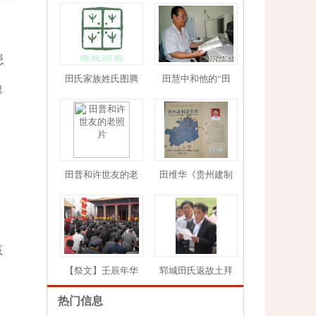
患
田氏家族姓氏图腾
田慧中和他的“田
得
1
2
3
4
5
田普和许世友的老
田维华《贵州建制
孩
【祭文】壬辰年华
郓城田氏返故土拜
热门信息
，