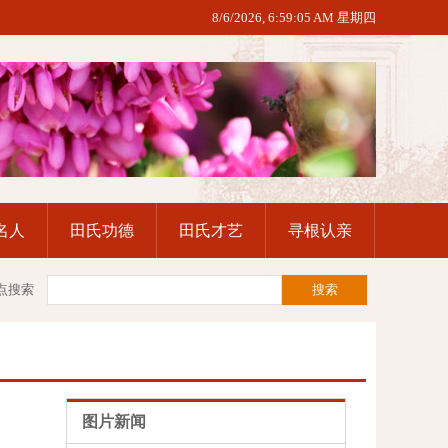
8/6/2026, 6:59:05 AM 星期四
名人
田氏功德
田氏才艺
寻根认亲
点搜索
图片新闻