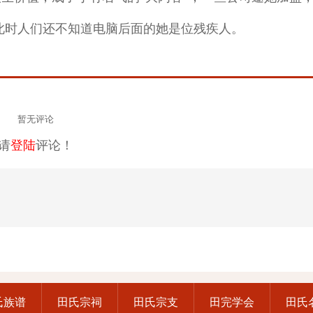
此时人们还不知道电脑后面的她是位残疾人。
暂无评论
请
登陆
评论！
氏族谱
田氏宗祠
田氏宗支
田完学会
田氏