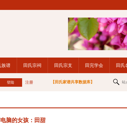
氏族谱
田氏宗祠
田氏宗支
田完学会
田氏
【田氏家谱共享数据库】
站
注册
打电脑的女孩：田甜