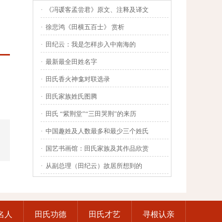
·
《冯谖客孟尝君》原文、注释及译文
·
徐悲鸿《田横五百士》 赏析
·
田纪云：我是怎样步入中南海的
·
最新最全田姓名字
·
田氏香火神龛对联选录
·
田氏家族姓氏图腾
·
田氏 “紫荆堂”“三田哭荆”的来历
·
中国趣姓及人数最多和最少三个姓氏
·
国艺书画馆：田氏家族及其作品欣赏
·
从副总理（田纪云）故居所想到的
名人
田氏功德
田氏才艺
寻根认亲