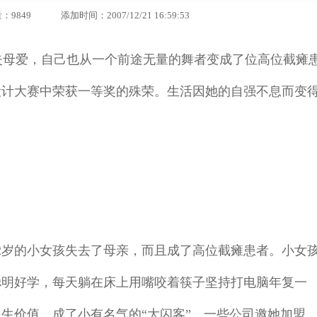
9 添加时间：2007/12/21 16:59:53
失母爱，自己也从一个前途无量的舞者变成了位高位截瘫
设计大赛中荣获一等奖的殊荣。生活因她的自强不息而变
岁的小女孩失去了母亲，而且成了高位截瘫患者。小女
聪明好学，每天躺在床上用嘴咬着筷子坚持打电脑年复一
生价值，成了小有名气的“大闪客”，一些公司邀她加盟