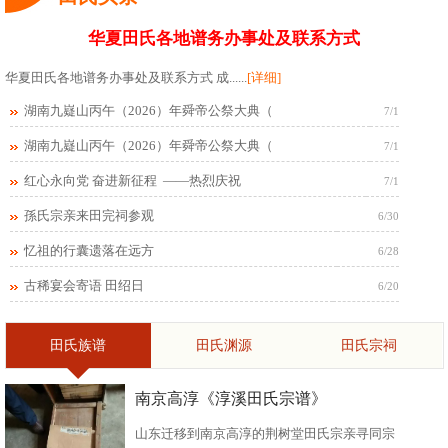
华夏田氏各地谱务办事处及联系方式
华夏田氏各地谱务办事处及联系方式 成......
[详细]
湖南九嶷山丙午（2026）年舜帝公祭大典（
7/1
湖南九嶷山丙午（2026）年舜帝公祭大典（
7/1
红心永向党 奋进新征程 ——热烈庆祝
7/1
孫氏宗亲来田完祠参观
6/30
忆祖的行囊遗落在远方
6/28
古稀宴会寄语 田绍日
6/20
田氏族谱
田氏渊源
田氏宗祠
南京高淳《淳溪田氏宗谱》
山东迁移到南京高淳的荆树堂田氏宗亲寻同宗