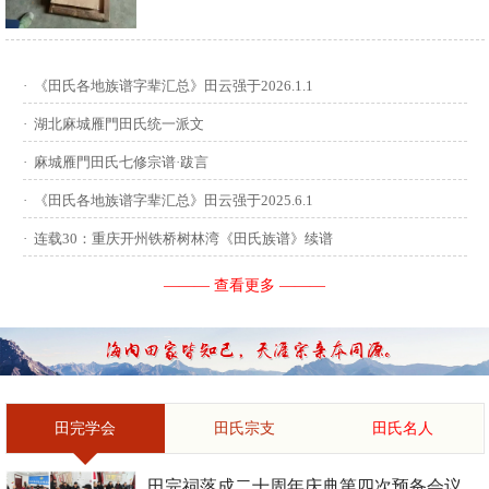
供稿：田启才 ...
·
《田氏各地族谱字辈汇总》田云强于2026.1.1
·
湖北麻城雁門田氏统一派文
·
麻城雁門田氏七修宗谱·跋言
·
《田氏各地族谱字辈汇总》田云强于2025.6.1
·
连载30：重庆开州铁桥树林湾《田氏族谱》续谱
——— 查看更多 ———
田完学会
田氏宗支
田氏名人
田完祠落成二十周年庆典第四次预备会议