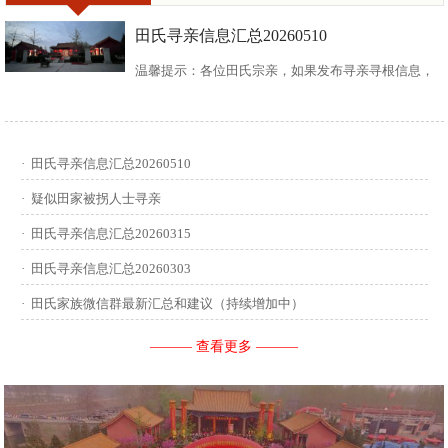
田氏寻亲信息汇总20260510
温馨提示：各位田氏宗亲，如果发布寻亲寻根信息，
请尽可能多地介绍您自己或支系的信息：您的现居
地，祖籍地，迁居时间，堂号郡望，始迁一世祖名
·
田氏寻亲信息汇总20260510
讳，迁居前字辈和迁居后历次新续的字辈，分迁族人
·
疑似田家被拐人士寻亲
迁居地，因何原因迁居等。最后别忘了留下联系人和
·
田氏寻亲信息汇总20260315
·
田氏寻亲信息汇总20260303
联系方式。 没有家谱的问问族中老年人口耳相传的信
·
田氏家族微信群最新汇总和建议（持续增加中）
息有哪些，有家谱请把家谱中的信息简...
——— 查看更多 ———