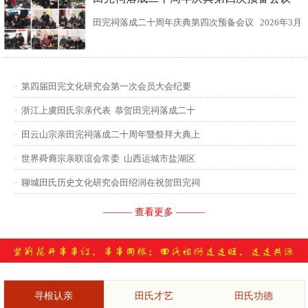
田完祠落成二十周年庆典第四次预备会议 2026年3月
15日，田完文化研究会、田完祠管理委员会在田完祠
召开了“田完祠落成二十周年庆典暨丙午年华夏田氏祭
·
第四届田完文化研究会第一次会员大会纪要
祖”第四次预备会议。 常务副会长田传灿宗亲主持会
·
浙江上虞田氏宗亲代表 恭贺田完祠落成二十
议...
·
田云山宗亲田完祠落成二十周年暨祭拜大典上
·
世界舜裔宗亲联谊会常委 山西运城市盐湖区
·
聊城田氏历史文化研究会田绍润在祝贺田完祠
——— 查看更多 ———
寻根认亲
田氏才艺
田氏功德