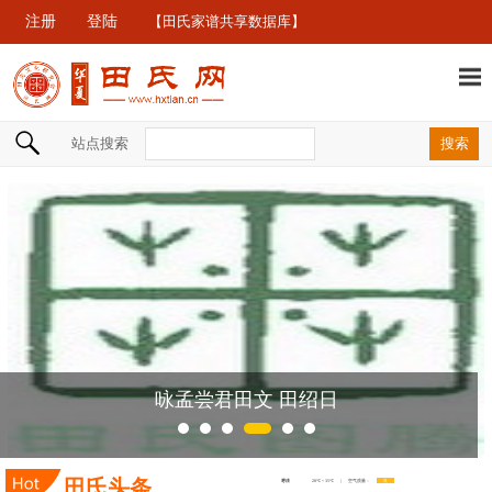
注册
登陆
【田氏家谱共享数据库】
站点搜索
日
田氏寻亲信息汇总20260
田氏头条