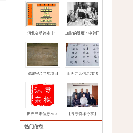
河北省承德市丰宁
血脉的硬度：中韩田
1
2
3
4
5
襄城宗亲寻项城田
田氏寻亲信息2019
田氏寻亲信息2020
【寻亲喜讯分享】
热门信息