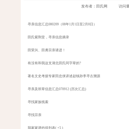
发布者：田氏网 访问量：127
寻亲信息汇总080209（08年1月1日至2月8日）
田氏紫荆堂，寻亲信息摘录
田荣兴、田勇宗亲请进！
有没有和我这支湖北田氏同字辈的?
著名文史考据专家田忠侠讲述赵钱孙李寻古溯源
寻亲及班辈信息汇总070912 (历次汇总)
寻找家族线索
寻找宗亲
我家家谱的排列表( +5 )