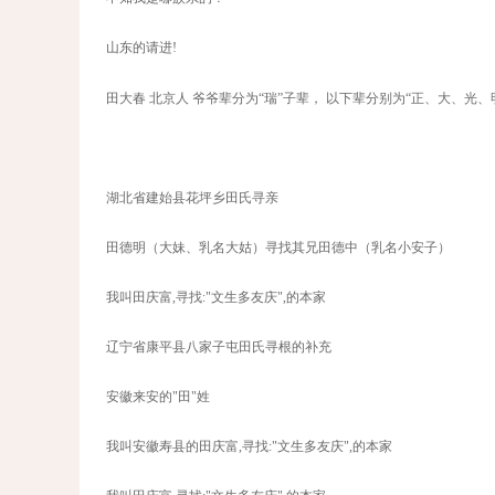
山东的请进!
田大春 北京人 爷爷辈分为“瑞”子辈， 以下辈分别为“正、大、光、明”
湖北省建始县花坪乡田氏寻亲
田德明（大妹、乳名大姑）寻找其兄田德中（乳名小安子）
我叫田庆富,寻找:"文生多友庆",的本家
辽宁省康平县八家子屯田氏寻根的补充
安徽来安的"田"姓
我叫安徽寿县的田庆富,寻找:"文生多友庆",的本家