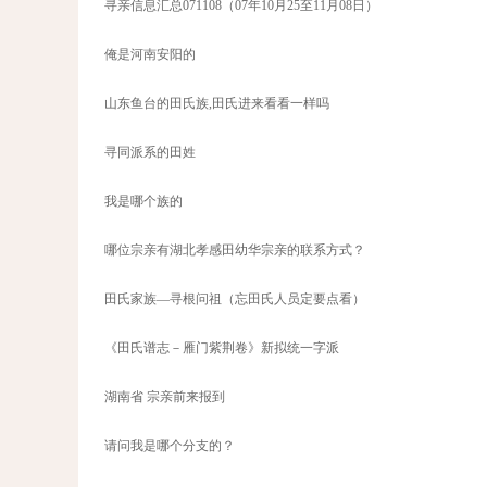
寻亲信息汇总071108（07年10月25至11月08日）
俺是河南安阳的
山东鱼台的田氏族,田氏进来看看一样吗
寻同派系的田姓
我是哪个族的
哪位宗亲有湖北孝感田幼华宗亲的联系方式？
田氏家族—寻根问祖（忘田氏人员定要点看）
《田氏谱志－雁门紫荆卷》新拟统一字派
湖南省 宗亲前来报到
请问我是哪个分支的？