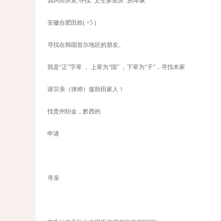
我叫田庆富,寻找:"文生多友庆",的本家
安徽合肥田姓( +5 )
寻找在韩国首尔地区的朋友。
我是“正”字辈 ， 上辈为“国” ，下辈为“子”，寻找本家
请宗亲（律师）援助田家人！
找贵州织金，黔西的
申请
寻亲