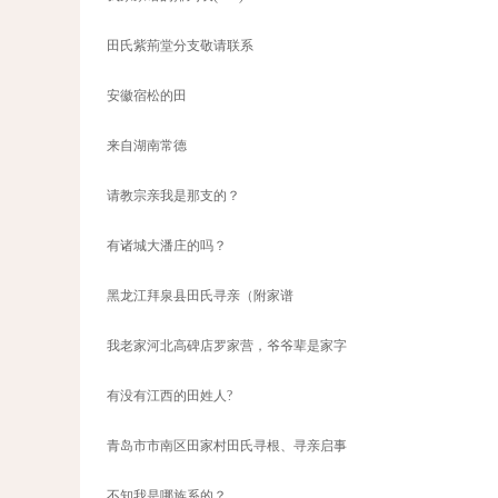
田氏紫荊堂分支敬请联系
安徽宿松的田
来自湖南常德
请教宗亲我是那支的？
有诸城大潘庄的吗？
黑龙江拜泉县田氏寻亲（附家谱
我老家河北高碑店罗家营，爷爷辈是家字
有没有江西的田姓人?
青岛市市南区田家村田氏寻根、寻亲启事
不知我是哪族系的？