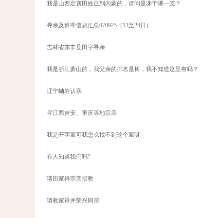
我是山西定襄田姓迁到内蒙的，请问是渊于哪一支？
寻亲及班辈信息汇总070925（13至24日）
吉林省东丰县田字寻亲
我是浙江萧山的，我父亲的排名是树，我不知道这里有吗？
辽宁岫岩认亲
寻江西吉安、重庆等地宗亲
我是开字辈可我怎么找不到这个辈呀
有人知道我们吗?
请田家祥宗亲指教
请教家祥并荣兴同宗