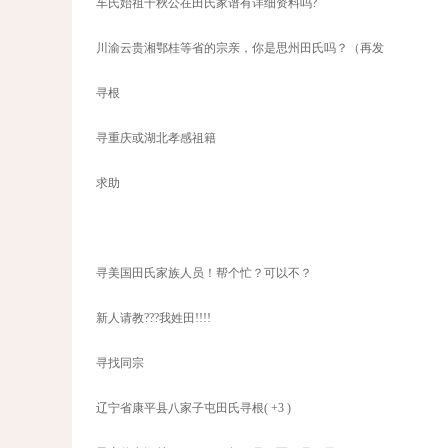
车氏始祖千秋公在田氏家谱有详细资料吗?
川渝云贵湘鄂桂等省的宗亲，你是思州田氏吗？（再发
寻根
寻重庆或湖北孝感祖籍
求助
寻美国田氏家族人员！帮个忙？可以不？
新人请教???我姓田!!!!
寻找同宗
辽宁省康平县八家子屯田氏寻根( +3 )