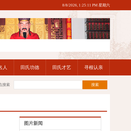
8/8/2026, 1:25:12 PM 星期六
名人
田氏功德
田氏才艺
寻根认亲
点搜索
图片新闻