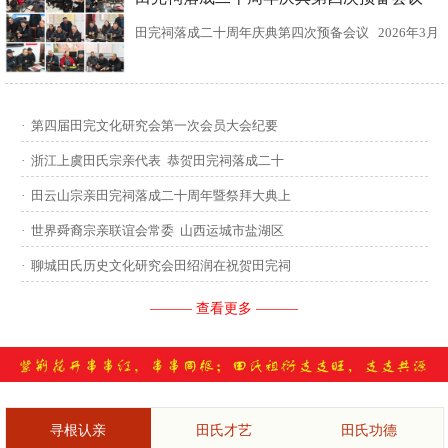
田完祠落成二十周年庆典第四次预备会议 2026年3月
15日，田完文化研究会、田完祠管理委员会在田完祠
召开了“田完祠落成二十周年庆典暨丙午年华夏田氏祭
·
第四届田完文化研究会第一次会员大会纪要
祖”第四次预备会议。 常务副会长田传灿宗亲主持会
·
浙江上虞田氏宗亲代表 恭贺田完祠落成二十
议...
·
田云山宗亲田完祠落成二十周年暨祭拜大典上
·
世界舜裔宗亲联谊会常委 山西运城市盐湖区
·
聊城田氏历史文化研究会田绍润在祝贺田完祠
——— 查看更多 ———
寻根认亲
田氏才艺
田氏功德