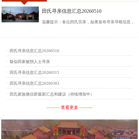
田氏寻亲信息汇总20260510
温馨提示：各位田氏宗亲，如果发布寻亲寻根信息，
请尽可能多地介绍您自己或支系的信息：您的现居
地，祖籍地，迁居时间，堂号郡望，始迁一世祖名
·
田氏寻亲信息汇总20260510
讳，迁居前字辈和迁居后历次新续的字辈，分迁族人
·
疑似田家被拐人士寻亲
迁居地，因何原因迁居等。最后别忘了留下联系人和
·
田氏寻亲信息汇总20260315
·
田氏寻亲信息汇总20260303
联系方式。 没有家谱的问问族中老年人口耳相传的信
·
田氏家族微信群最新汇总和建议（持续增加中）
息有哪些，有家谱请把家谱中的信息简...
——— 查看更多 ———