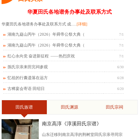
华夏田氏各地谱务办事处及联系方式
华夏田氏各地谱务办事处及联系方式 成......
[详细]
湖南九嶷山丙午（2026）年舜帝公祭大典（
7/1
湖南九嶷山丙午（2026）年舜帝公祭大典（
7/1
红心永向党 奋进新征程 ——热烈庆祝
7/1
孫氏宗亲来田完祠参观
6/30
忆祖的行囊遗落在远方
6/28
古稀宴会寄语 田绍日
6/20
田氏族谱
田氏渊源
田氏宗祠
南京高淳《淳溪田氏宗谱》
山东迁移到南京高淳的荆树堂田氏宗亲寻同宗