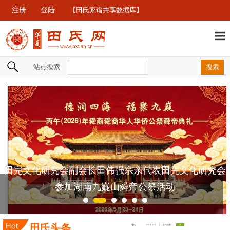
注册
登陆
【田氏家谱共享数据库】
站点搜索
田完文化研究会副会长田伟强宗亲代表田完文化研究会
参加湖南九嶷山舜帝公祭活动
田氏头条