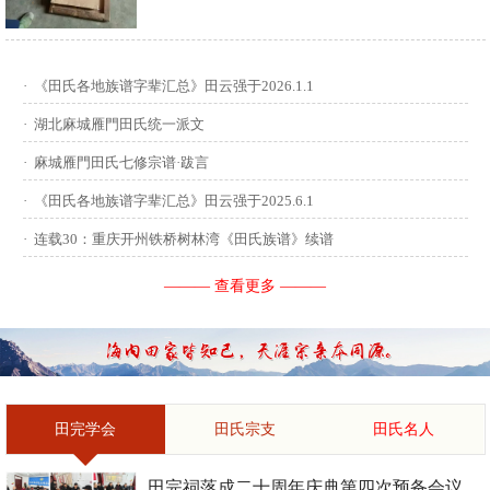
供稿：田启才 ...
·
《田氏各地族谱字辈汇总》田云强于2026.1.1
·
湖北麻城雁門田氏统一派文
·
麻城雁門田氏七修宗谱·跋言
·
《田氏各地族谱字辈汇总》田云强于2025.6.1
·
连载30：重庆开州铁桥树林湾《田氏族谱》续谱
——— 查看更多 ———
田完学会
田氏宗支
田氏名人
田完祠落成二十周年庆典第四次预备会议