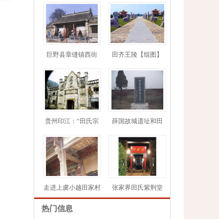
巨野县章缝镇西街
田齐王陵【组图】
1
2
3
4
5
贵州印江：“田氏宗
薛国故城遗址和田
走进上虞小越田家村
张家界田氏紫荆堂
热门信息