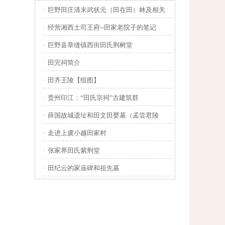
·
巨野田庄清末武状元（田在田）林及相关
·
经营湘西土司王府--田家老院子的笔记
·
巨野县章缝镇西街田氏荆树堂
·
田完祠简介
·
田齐王陵【组图】
·
贵州印江：“田氏宗祠”古建筑群
·
薛国故城遗址和田文田婴墓（孟尝君陵
·
走进上虞小越田家村
·
张家界田氏紫荆堂
·
田纪云的家庙碑和祖先墓