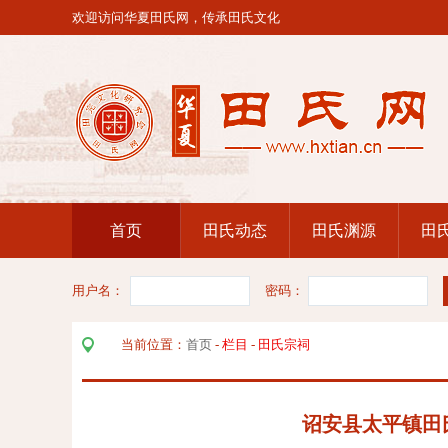
欢迎访问华夏田氏网，传承田氏文化
首页
田氏动态
田氏渊源
田
用户名：
密码：
当前位置：
首页
-
栏目
-
田氏宗祠
诏安县太平镇田氏