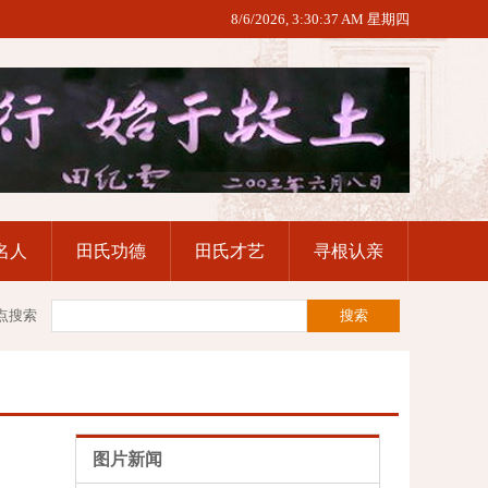
8/6/2026, 3:30:39 AM 星期四
名人
田氏功德
田氏才艺
寻根认亲
点搜索
图片新闻