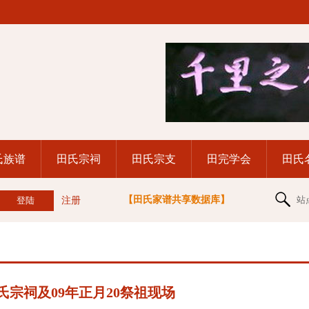
氏族谱
田氏宗祠
田氏宗支
田完学会
田氏
【田氏家谱共享数据库】
站
注册
宗祠及09年正月20祭祖现场