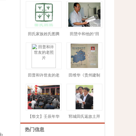
田氏家族姓氏图腾
田慧中和他的“田
1
2
3
4
5
田普和许世友的老
田维华《贵州建制
【祭文】壬辰年华
郓城田氏返故土拜
。
热门信息
为