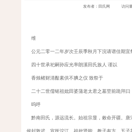
发布者：田氏网 访问量：715
维
公元二零一二年岁次壬辰季秋月下浣请谱佳期宜
四十世承祀嗣孙应光率朗溪田氏族人 谨以
香烛楮财清酤素供不腆之仪 致祭于
二十二世儒铭祖妣田婆蒲老太君之墓茔前跪拜曰
呜呼
黔南田氏，源远流长。始祖宗显，敕命开疆。唐
侯封敦武，宣抚沱江。祖妣贤能，教子有方。五子