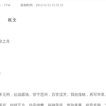
0 添加时间：2012/11/12 15:55:25
祝 文
祭之良
：
宋元明，征战疆场。世守思州，百世流芳。我祖儒铭，再写华章
英武，封镇五方。功高德懋，福禄荣昌。曾孙掌事，祖母牵肠。