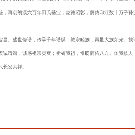
盛，再创朗溪六百年田氏基业；懿德昭彰，荫佑印江数十万子孙
皆昌。盛世修谱，传承千年谱牒；敦宗睦族，再显大族荣光。族
虔诚请谱，诚感祖宗灵爽；祈祷我祖，惟盼荫佑八方。佑我族人
代长发其祥。