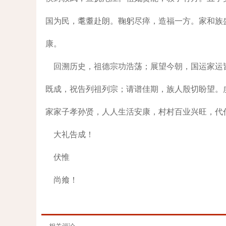
国为民，耄耋赴朗。鞠躬尽瘁，造福一方。家和族
康。
回溯历史，祖德宗功浩荡；展望今朝，国运家运
既成，祝告列祖列宗；请谱佳期，族人殷切盼望。
家家子孝孙贤，人人生活安康，村村百业兴旺，代
大礼告成！
伏惟
尚飨！