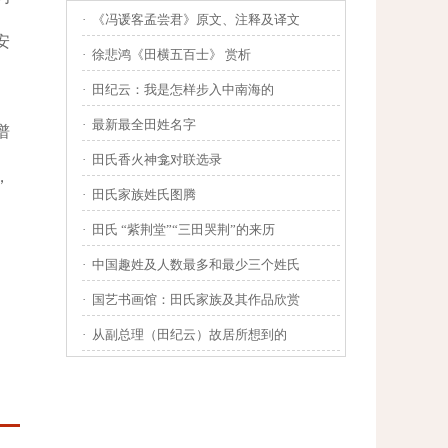
·
《冯谖客孟尝君》原文、注释及译文
安
·
徐悲鸿《田横五百士》 赏析
·
田纪云：我是怎样步入中南海的
·
最新最全田姓名字
谱
·
田氏香火神龛对联选录
，
·
田氏家族姓氏图腾
·
田氏 “紫荆堂”“三田哭荆”的来历
·
中国趣姓及人数最多和最少三个姓氏
·
国艺书画馆：田氏家族及其作品欣赏
·
从副总理（田纪云）故居所想到的