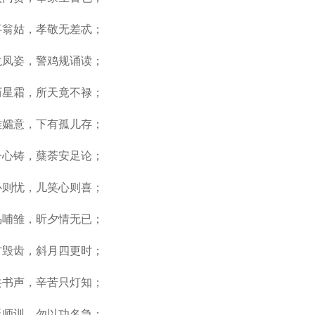
事翁姑，孝敬无差忒；
龙凤姿，警鸡规诵读；
历星霜，所天竟不禄；
雏孀意，下有孤儿存；
一心铸，蘖荼安足论；
心则忧，儿笑心则喜；
鸟哺雏，昕夕情无已；
方毁齿，斜月四更时；
共书声，辛苦只灯知；
延师训，勿以功名急；