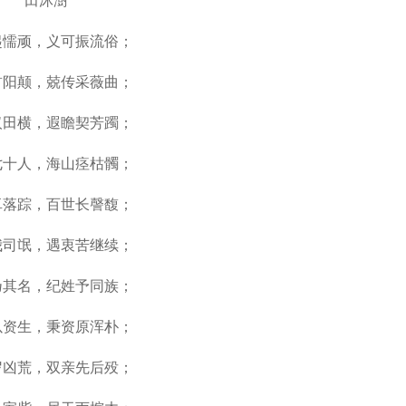
田沐澍
起懦顽，义可振流俗；
首阳颠，兢传采薇曲；
汉田横，遐瞻契芳躅；
七十人，海山痉枯髑；
卓落踪，百世长謦馥；
我司氓，遇衷苦继续；
乃其名，纪姓予同族；
以资生，秉资原浑朴；
岁凶荒，双亲先后殁；