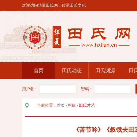
欢迎访问华夏田氏网，传承田氏文化
首页
田氏动态
田氏渊源
田
用户名：
密码：
当前位置：
首页
-
栏目
-
田氏才艺
《苦节吟》《叙饿夫田