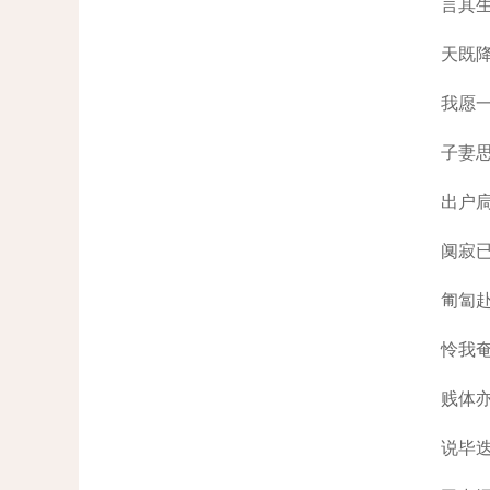
言其
天既
我愿
子妻
出户
阒寂
匍匐
怜我
贱体
说毕