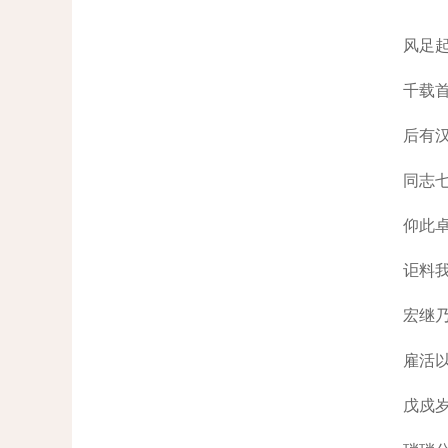
风足
千载
后有
同志
仰此
讵料
宏继
雇活
戊戍