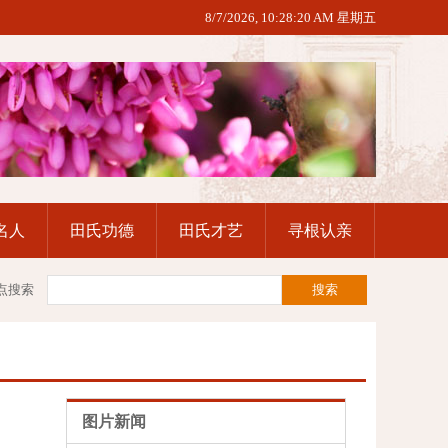
8/7/2026, 10:28:21 AM 星期五
名人
田氏功德
田氏才艺
寻根认亲
点搜索
图片新闻