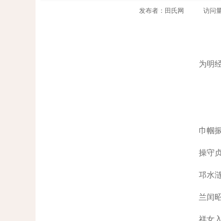
发布者：田氏网 访问量：782
为明
巾帼
操守
邛水
兰闰
祥女