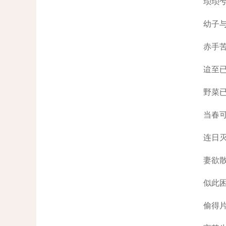
琐琐
幼子
赤手
迨至
野菜
当春
连日
妻欲
似此
偷得