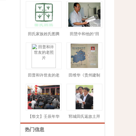
田氏家族姓氏图腾
田慧中和他的“田
1
2
3
4
5
田普和许世友的老
田维华《贵州建制
【祭文】壬辰年华
郓城田氏返故土拜
热门信息