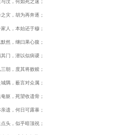
生与汶，何如死之速；
降之灾，胡为再奔逐；
一家人，本始还于穆；
思默然，继曰果心腹；
扃其门，潜以似病谡；
已三朝，度其将败赎；
赴城隅，薮言对众属；
奄奄躯，死望收遗骨；
亦亲遗，何日可露暴；
迭点头，似乎暗顶祝；