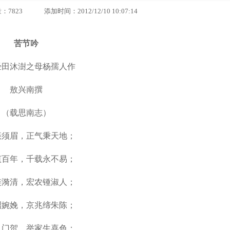
3 添加时间：2012/12/10 10:07:14
苦节吟
经田沐澍之母杨孺人作
敖兴南撰
（载思南志）
振须眉，正气秉天地；
贞百年，千载永不易；
涟漪清，宏农锺淑人；
昭婉娩，京兆缔朱陈；
入门贺，举家生喜色；