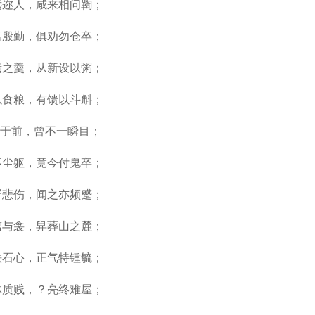
远迩人，咸来相问鞫；
名殷勤，俱劝勿仓卒；
遗之羹，从新设以粥；
以食粮，有馈以斗斛；
罗于前，曾不一瞬目；
不尘躯，竟今付鬼卒；
胥悲伤，闻之亦频蹙；
棺与衾，舁葬山之麓；
铁石心，正气特锺毓；
体质贱，？亮终难屋；