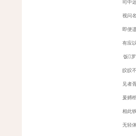
司中
视问
即便
有应
饭
皎皎
见者
爰赙
相此
无轻