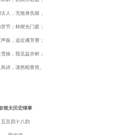
期古人，无惭身负籍，
励苦节；棹楔光门庭；
家声振，远近播芳謦；
冰雪操，我见益亦鲜；
入风诗，凛然昭青简。
叙饿夫田宏继事
五言四十八韵