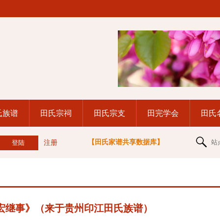
氏族谱
田氏宗祠
田氏宗支
田完学会
田氏
【田氏家谱共享数据库】
站
注册
宏继事》（来于贵州印江田氏族谱）