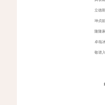
立德
坤贞
隆隆
卓哉
敬谱