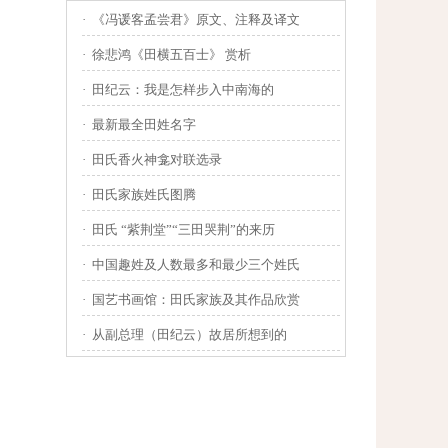
·
《冯谖客孟尝君》原文、注释及译文
·
徐悲鸿《田横五百士》 赏析
·
田纪云：我是怎样步入中南海的
·
最新最全田姓名字
·
田氏香火神龛对联选录
·
田氏家族姓氏图腾
·
田氏 “紫荆堂”“三田哭荆”的来历
·
中国趣姓及人数最多和最少三个姓氏
·
国艺书画馆：田氏家族及其作品欣赏
·
从副总理（田纪云）故居所想到的