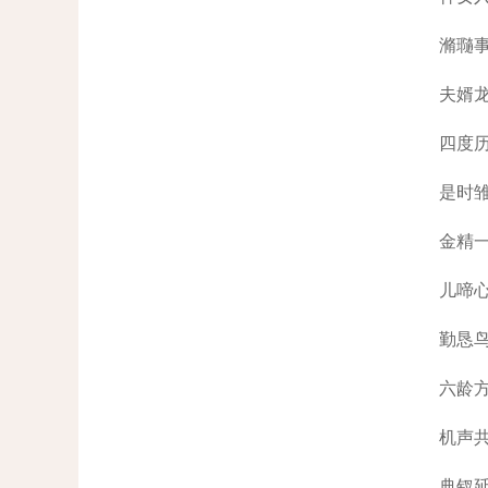
滫瓍
夫婿
四度
是时
金精
儿啼
勤恳
六龄
机声
典钗