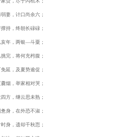
兮家赀，尽于丙棺木；
与弱妻，计口尚余六；
苦撑持，终朝长碌碌；
已亥年，两银—斗粟；
已挑完，将何充枵腹；
可免延，及夏势逾促；
灭爨烟，举家相对哭；
散四方，继云思未熟；
困惫身，在外恐不淑；
片时身，遗却千秋恧；