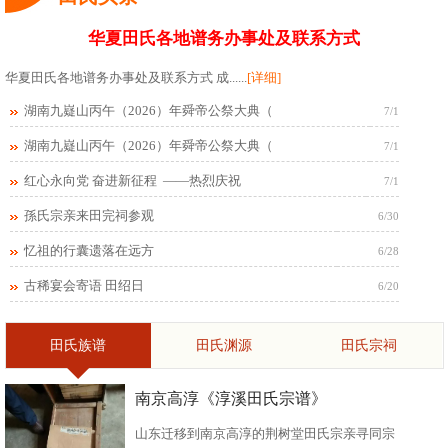
华夏田氏各地谱务办事处及联系方式
华夏田氏各地谱务办事处及联系方式 成......
[详细]
湖南九嶷山丙午（2026）年舜帝公祭大典（
7/1
湖南九嶷山丙午（2026）年舜帝公祭大典（
7/1
红心永向党 奋进新征程 ——热烈庆祝
7/1
孫氏宗亲来田完祠参观
6/30
忆祖的行囊遗落在远方
6/28
古稀宴会寄语 田绍日
6/20
田氏族谱
田氏渊源
田氏宗祠
南京高淳《淳溪田氏宗谱》
山东迁移到南京高淳的荆树堂田氏宗亲寻同宗