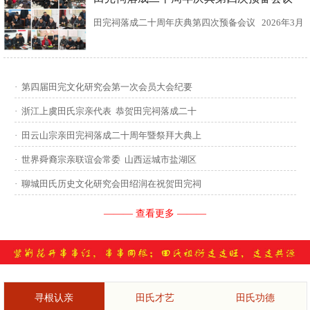
田完祠落成二十周年庆典第四次预备会议 2026年3月
15日，田完文化研究会、田完祠管理委员会在田完祠
召开了“田完祠落成二十周年庆典暨丙午年华夏田氏祭
·
第四届田完文化研究会第一次会员大会纪要
祖”第四次预备会议。 常务副会长田传灿宗亲主持会
·
浙江上虞田氏宗亲代表 恭贺田完祠落成二十
议...
·
田云山宗亲田完祠落成二十周年暨祭拜大典上
·
世界舜裔宗亲联谊会常委 山西运城市盐湖区
·
聊城田氏历史文化研究会田绍润在祝贺田完祠
——— 查看更多 ———
寻根认亲
田氏才艺
田氏功德