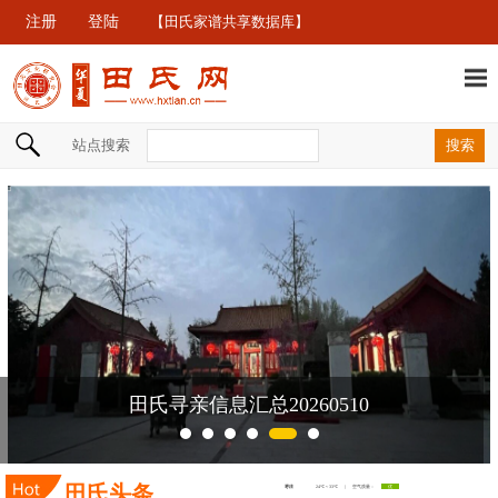
注册
登陆
【田氏家谱共享数据库】
站点搜索
田氏寻亲信息汇总20260510
田氏头条