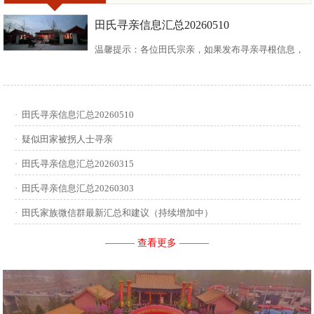
田氏寻亲信息汇总20260510
温馨提示：各位田氏宗亲，如果发布寻亲寻根信息，
请尽可能多地介绍您自己或支系的信息：您的现居
地，祖籍地，迁居时间，堂号郡望，始迁一世祖名
·
田氏寻亲信息汇总20260510
讳，迁居前字辈和迁居后历次新续的字辈，分迁族人
·
疑似田家被拐人士寻亲
迁居地，因何原因迁居等。最后别忘了留下联系人和
·
田氏寻亲信息汇总20260315
·
田氏寻亲信息汇总20260303
联系方式。 没有家谱的问问族中老年人口耳相传的信
·
田氏家族微信群最新汇总和建议（持续增加中）
息有哪些，有家谱请把家谱中的信息简...
——— 查看更多 ———