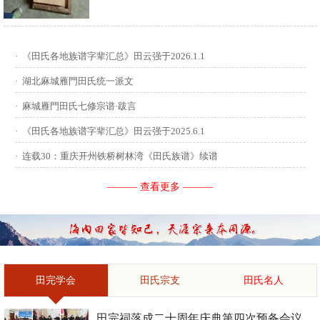
供稿：田启才 ...
·
《田氏各地族谱字辈汇总》田云强于2026.1.1
·
湖北麻城雁門田氏统一派文
·
麻城雁門田氏七修宗谱·跋言
·
《田氏各地族谱字辈汇总》田云强于2025.6.1
·
连载30：重庆开州铁桥树林湾《田氏族谱》续谱
——— 查看更多 ———
田完学会
田氏宗支
田氏名人
田完祠落成二十周年庆典第四次预备会议