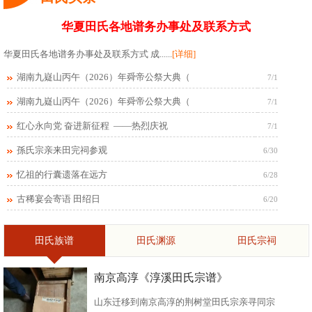
华夏田氏各地谱务办事处及联系方式
华夏田氏各地谱务办事处及联系方式 成......
[详细]
湖南九嶷山丙午（2026）年舜帝公祭大典（
7/1
湖南九嶷山丙午（2026）年舜帝公祭大典（
7/1
红心永向党 奋进新征程 ——热烈庆祝
7/1
孫氏宗亲来田完祠参观
6/30
忆祖的行囊遗落在远方
6/28
古稀宴会寄语 田绍日
6/20
田氏族谱
田氏渊源
田氏宗祠
南京高淳《淳溪田氏宗谱》
山东迁移到南京高淳的荆树堂田氏宗亲寻同宗