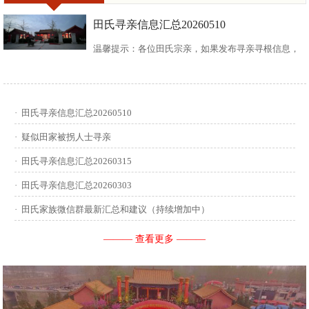
田氏寻亲信息汇总20260510
温馨提示：各位田氏宗亲，如果发布寻亲寻根信息，
请尽可能多地介绍您自己或支系的信息：您的现居
地，祖籍地，迁居时间，堂号郡望，始迁一世祖名
·
田氏寻亲信息汇总20260510
讳，迁居前字辈和迁居后历次新续的字辈，分迁族人
·
疑似田家被拐人士寻亲
迁居地，因何原因迁居等。最后别忘了留下联系人和
·
田氏寻亲信息汇总20260315
·
田氏寻亲信息汇总20260303
联系方式。 没有家谱的问问族中老年人口耳相传的信
·
田氏家族微信群最新汇总和建议（持续增加中）
息有哪些，有家谱请把家谱中的信息简...
——— 查看更多 ———