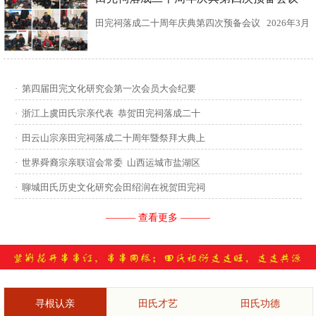
田完祠落成二十周年庆典第四次预备会议 2026年3月
15日，田完文化研究会、田完祠管理委员会在田完祠
召开了“田完祠落成二十周年庆典暨丙午年华夏田氏祭
·
第四届田完文化研究会第一次会员大会纪要
祖”第四次预备会议。 常务副会长田传灿宗亲主持会
·
浙江上虞田氏宗亲代表 恭贺田完祠落成二十
议...
·
田云山宗亲田完祠落成二十周年暨祭拜大典上
·
世界舜裔宗亲联谊会常委 山西运城市盐湖区
·
聊城田氏历史文化研究会田绍润在祝贺田完祠
——— 查看更多 ———
寻根认亲
田氏才艺
田氏功德