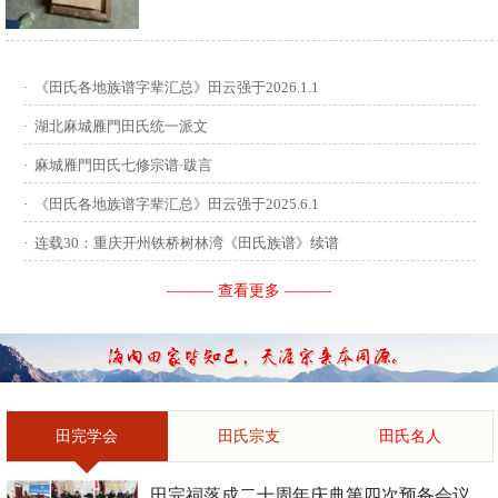
供稿：田启才 ...
·
《田氏各地族谱字辈汇总》田云强于2026.1.1
·
湖北麻城雁門田氏统一派文
·
麻城雁門田氏七修宗谱·跋言
·
《田氏各地族谱字辈汇总》田云强于2025.6.1
·
连载30：重庆开州铁桥树林湾《田氏族谱》续谱
——— 查看更多 ———
田完学会
田氏宗支
田氏名人
田完祠落成二十周年庆典第四次预备会议