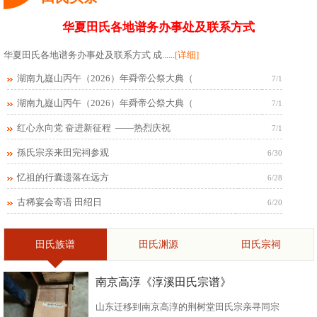
华夏田氏各地谱务办事处及联系方式
华夏田氏各地谱务办事处及联系方式 成......
[详细]
湖南九嶷山丙午（2026）年舜帝公祭大典（
7/1
湖南九嶷山丙午（2026）年舜帝公祭大典（
7/1
红心永向党 奋进新征程 ——热烈庆祝
7/1
孫氏宗亲来田完祠参观
6/30
忆祖的行囊遗落在远方
6/28
古稀宴会寄语 田绍日
6/20
田氏族谱
田氏渊源
田氏宗祠
南京高淳《淳溪田氏宗谱》
山东迁移到南京高淳的荆树堂田氏宗亲寻同宗