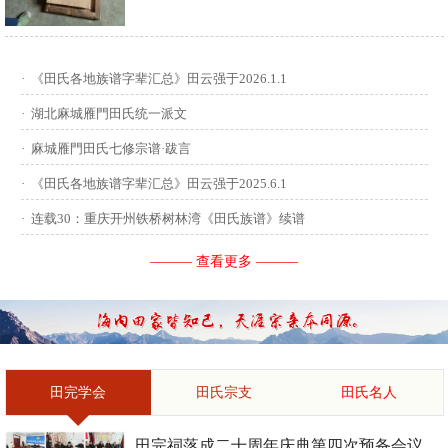
供稿：田启才 ...
·
《田氏各地族谱字辈汇总》田云强于2026.1.1
·
湖北麻城雁門田氏统一派文
·
麻城雁門田氏七修宗谱·跋言
·
《田氏各地族谱字辈汇总》田云强于2025.6.1
·
连载30：重庆开州铁桥树林湾《田氏族谱》续谱
——— 查看更多 ———
田完学会
田氏宗支
田氏名人
田完祠落成二十周年庆典第四次预备会议