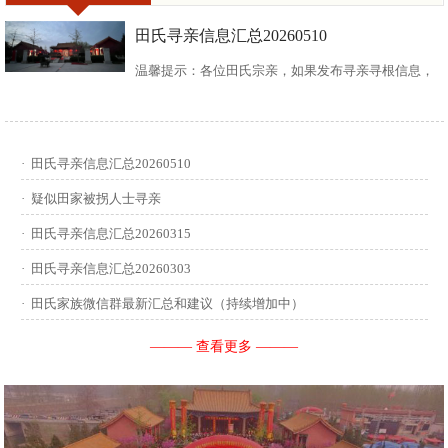
田氏寻亲信息汇总20260510
温馨提示：各位田氏宗亲，如果发布寻亲寻根信息，
请尽可能多地介绍您自己或支系的信息：您的现居
地，祖籍地，迁居时间，堂号郡望，始迁一世祖名
·
田氏寻亲信息汇总20260510
讳，迁居前字辈和迁居后历次新续的字辈，分迁族人
·
疑似田家被拐人士寻亲
迁居地，因何原因迁居等。最后别忘了留下联系人和
·
田氏寻亲信息汇总20260315
·
田氏寻亲信息汇总20260303
联系方式。 没有家谱的问问族中老年人口耳相传的信
·
田氏家族微信群最新汇总和建议（持续增加中）
息有哪些，有家谱请把家谱中的信息简...
——— 查看更多 ———