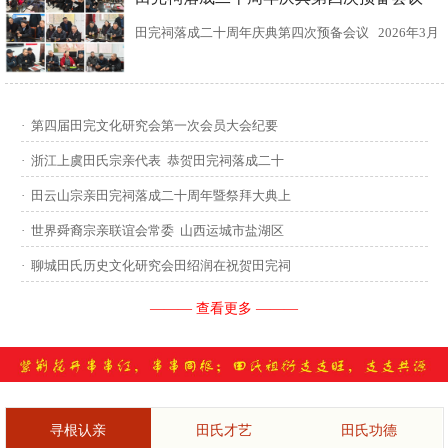
田完祠落成二十周年庆典第四次预备会议 2026年3月
15日，田完文化研究会、田完祠管理委员会在田完祠
召开了“田完祠落成二十周年庆典暨丙午年华夏田氏祭
·
第四届田完文化研究会第一次会员大会纪要
祖”第四次预备会议。 常务副会长田传灿宗亲主持会
·
浙江上虞田氏宗亲代表 恭贺田完祠落成二十
议...
·
田云山宗亲田完祠落成二十周年暨祭拜大典上
·
世界舜裔宗亲联谊会常委 山西运城市盐湖区
·
聊城田氏历史文化研究会田绍润在祝贺田完祠
——— 查看更多 ———
寻根认亲
田氏才艺
田氏功德