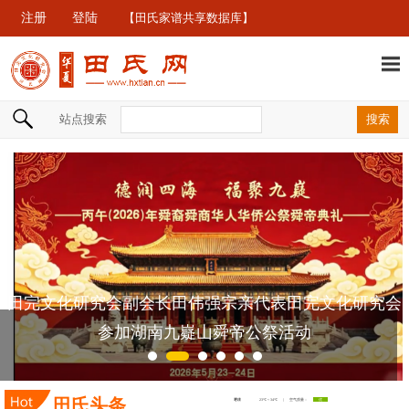
注册
登陆
【田氏家谱共享数据库】
站点搜索
田完文化研究会副会长田伟强宗亲代表田完文化研究会
参加湖南九嶷山舜帝公祭活动
田氏头条