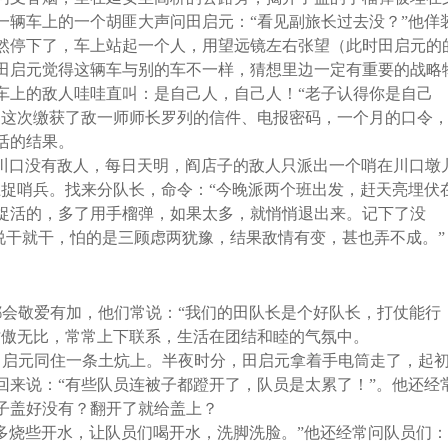
一辆车上的一个胡匪大声问田启元：“看见副旅长过去没？”他佯
然停下了，车上站起一个人，用望远镜左右张望（此时田启元的
田启元觉得这辆车与别的车不一样，猜想里边一定有重要的战略
车上的敌人哇哇直叫：是自己人，自己人！“老子认得你是自己
。这次缴获了敌一师师长罗列的信件、电报密码，一个月的口令
活的结果。
川口没有敌人，每日天明，阎店子的敌人只派出一个哨在川口墩
上捉哨兵。找来分队长，命令：“今晚派两个班出发，赶天亮埋伏
捉活的，多了用手榴弹，如果太多，就悄悄退出来。记下了没
人说干就干，怕的是三顾虑两犹豫，结果敌情有变，甚也弄不成。”
会敬爱有加，他们常说：“我们的田队长是个好队长，打仗能行
骄傲无比，常常上下联系，生活在团结和睦的气氛中。
田启元同住一条土炕上。半夜时分，田启元拿着手电筒走了，起
回来说：“有些队员连被子都蹬开了，队员是太累了！”。他还经
子盖好没有？翻开了就给盖上？
多烧些开水，让队员们喝开水，洗脚洗脸。”他还经常问队员们：