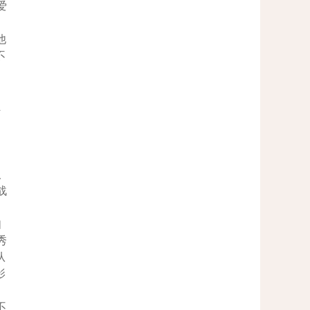
爱
他
不
员
人
战
如
秀
从
影
不