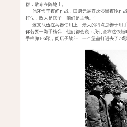
群，散布在阵地上。
他还惯于夜间作战，田启元最喜欢漆黑夜晚作战
打仗，敌人是瞎子，咱们是主动。”
这支队伍在兵器使用上，最大的特点是善于用
你若要一颗手榴弹，他们都会说：我们全靠这铁锤
手榴弹106颗，阎店子战斗，一个堡垒打进去了73