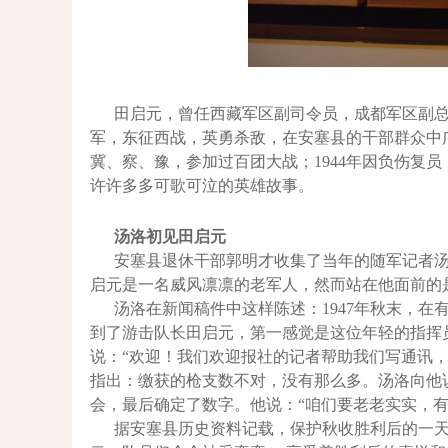
田启元，曾任西藏军区副司令员，成都军区副总参
军，东征西战，英勇杀敌，在安塞县的干部群众中
冀、察、豫，参加过百团大战；1944年因负伤复
许许多多可歌可泣的英雄故事。
汤洛初见田启元
安塞县退休干部郭明才收集了当年的随军记者
启元是一名威风凛凛的老军人，然而站在他面前的
汤洛在新闻稿件中这样陈述：1947年秋末，
到了游击队长田启元，第一感觉是这位年轻的指挥
说：“欢迎！我们欢迎报社的记者帮助我们写通讯
指出：缴获的枪支数不对，没有那么多。汤洛向他
会，最后确定了数字。他说：“咱们要老老实实，有
据安塞县历史资料记载，保护秋收胜利后的一