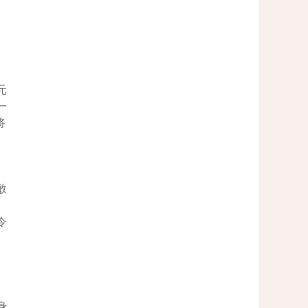
元
一
将
。
敢
。
令
身