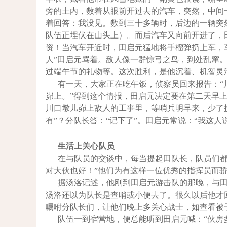
旁的土内，数着从眼前开过去的汽车，突然，中间
着回答：我没见。数到三十多辆时，后边的一辆突
队伍正埋伏在山头上）。而后汽车又向前开进了，
资！当汽车开近时，田启元猛地将手榴弹扔上车，
人”田启元骂着。敌人像一群惊弓之鸟，到处乱窜
过端午节的礼物等。这次胜利，是他沉着、机智灵
有一天，大家正在吃午饭，侦察员回来报告：“
峁上。”得到这个情报，田启元决定要在第二天早
川口墩儿峁上敌人的工事里，等哨兵明早来，少了
有”？分队长答：“记下了”。田启元常说：“我这
生活上关心队员
在与队员的交谈中，每当提起田队长，队员们都
对大伙也好！”他们为有这样一位优秀的指挥员而
据汤洛记述，他刚到田启元游击队的那晚，与
汤洛还以为队长是查哨或小便去了。很久以后他才
嘱咐分队长们，让他们晚上多关心战士，如查看被
队伍一到宿营地，便总能听到田启元喊：“伙房