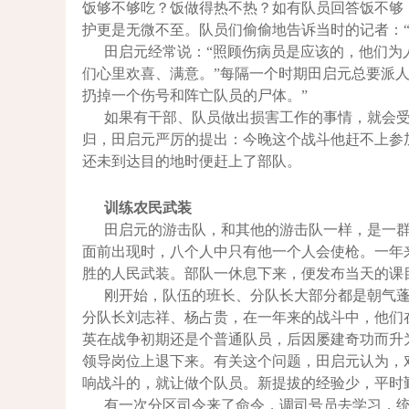
饭够不够吃？饭做得热不热？如有队员回答饭不够
护更是无微不至。队员们偷偷地告诉当时的记者：
田启元经常说：“照顾伤病员是应该的，他们为
们心里欢喜、满意。”每隔一个时期田启元总要派
扔掉一个伤号和阵亡队员的尸体。”
如果有干部、队员做出损害工作的事情，就会
归，田启元严厉的提出：今晚这个战斗他赶不上参
还未到达目的地时便赶上了部队。
训练农民武装
田启元的游击队，和其他的游击队一样，是一
面前出现时，八个人中只有他一个人会使枪。一年
胜的人民武装。部队一休息下来，便发布当天的课
刚开始，队伍的班长、分队长大部分都是朝气蓬
分队长刘志祥、杨占贵，在一年来的战斗中，他们
英在战争初期还是个普通队员，后因屡建奇功而升
领导岗位上退下来。有关这个问题，田启元认为，
响战斗的，就让做个队员。新提拔的经验少，平时
有一次分区司令来了命令，调司号员去学习，统