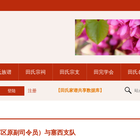
氏族谱
田氏宗祠
田氏宗支
田完学会
田氏
【田氏家谱共享数据库】
站
注册
军区原副司令员）与塞西支队