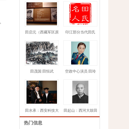
。
田启元（西藏军区原
印江部分当代田氏
1
2
3
4
5
田茂国 田恒武
空政中心演员 田玲
田水承：西安科技大
田起山：西河大鼓田
热门信息