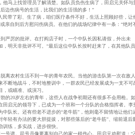
，他马上找管理员了解清楚。如队员负伤生病了，田启元关怀与
“后边伤病号的生活，比我们的生活强的多！”
人民带了彩、生了病，咱们医疗条件不好，生活上照顾好些，让
人或亲自到后方慰问伤病员。在他们的战场纪律中有一条：“绝对
受到严厉的批评。在打阎店子时，一个中队长因私请假，外出未
加，明天非批评不可。“最后这位中队长按时赶来了，在其他队
群脱离农村生活不到一年的青年农民。当他的游击队第一次在敌
来不断地战斗，不时地整训中，一群农民已经发展成为一支不可
目，或瞄准、或演习。
勃的20岁左右的青年，这些人在战争初期还有很多不会用枪。
在田启元的领导下，已成为一个班和一个分队的合格指挥者。李
为中队长。还有些老不进步的“老牛筋”，他则毫不留情地让他们
对年轻有办法的要大胆提拔，对那些落后的“老牛筋”、缩前退后
勤训练，多实战，进步很快。
一号谱。司号员像要离别自己的家一样伤心。田启元劝慰道：“