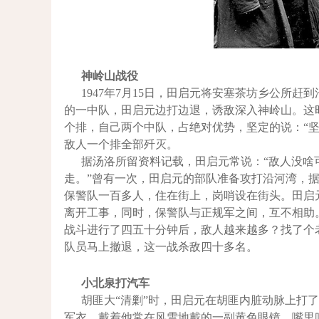
神岭山战役
1947
年7
月15
日
，田启元将安塞茶坊乡公所赶到
的一中队，田启元边打边退，诱敌深入神岭山。这
个排，自己两个中队，占绝对优势，坚定的说：“
敌人一个排全部歼灭。
据汤洛所留资料记载，田启元常说：“敌人没啥
走。”曾有一次，田启元的部队准备攻打沿河湾，
保警队一百多人，住在街上，岗哨设在街头。田启
离开工事，同时，保警队与正规军之间，互不相助
战斗进行了四五十分钟后，敌人越来越多？找了个
队员马上撤退，这一战杀敌四十多名。
小北泉打汽车
胡匪大“清剿”时，田启元在胡匪内脏动脉上打
军衣，戴着他常在风雪地戴的一副黄色眼镜，嘴里