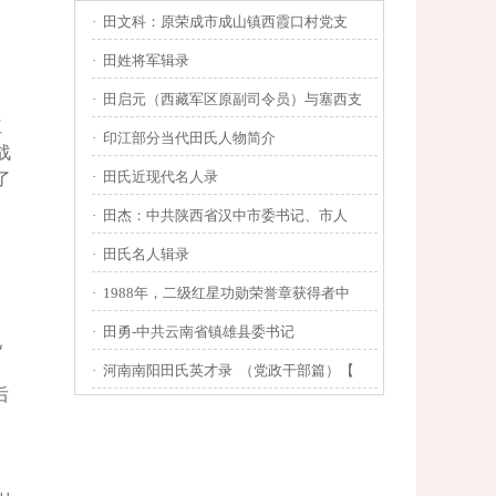
·
田文科：原荣成市成山镇西霞口村党支
·
田姓将军辑录
·
田启元（西藏军区原副司令员）与塞西支
红
·
印江部分当代田氏人物简介
战
·
田氏近现代名人录
了
·
田杰：中共陕西省汉中市委书记、市人
·
田氏名人辑录
田
·
1988年，二级红星功勋荣誉章获得者中
·
田勇-中共云南省镇雄县委书记
见
·
河南南阳田氏英才录 （党政干部篇）【
后