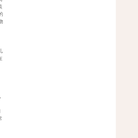
装
的
物
，
儿
在
，
初
常