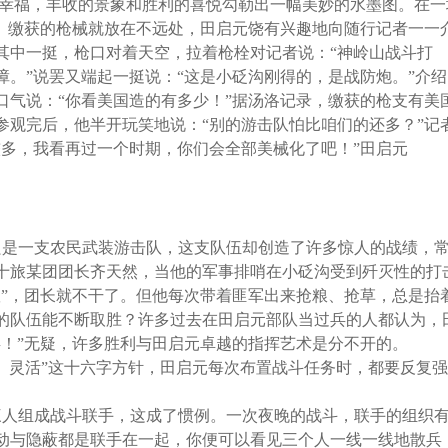
和幸福，丰收的景象和胜利的喜悦勾勒出一幅美妙的水墨图。在一
戏。缴获的枪械就放在不远处，田启元饶有兴趣地向随行记者一一
其中一挺，枪口对着天空，拉着枪栓对记者说：“神岭山战斗打
。”说罢又端起一挺说：“这是小砭沟刚得的，是战防炮。”介绍
口气说：“你看美国造的有多少！”据汤洛记录，缴获的枪支有美
参观完后，他半开玩笑地说：“别的游击队怕比咱们的还多？”记
较多，我看再过一个时期，你们会全部美械化了吧！”田启元
只是一支农民武装游击队，这支队伍却创造了许多惊人的战绩，
十旅某团团长齐天然，当他的军事排哨在小砭沟受到歼灭性的打
队”，团长就不干了。但他每次带着匪军出来抢粮、抢草，总是抬
的队伍能不断取胜？许多过去在田启元部队当过兵的人都认为，
兵！”无疑，许多胜利与田启元卓越的指挥艺术是分不开的。
、灵活”这十六字方针，田启元每次布置战斗任务时，都要反复强
三人组成战斗联手，这成了惯例。一次夜晚的战斗，联手的组织
动与隐蔽都是联手在一起，你便可以看见三个人一线一线地散兵