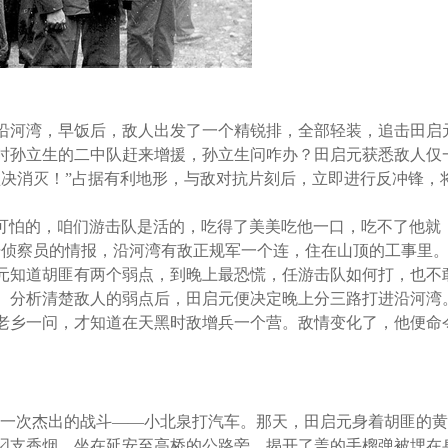
沿河湾，早饭后，敌人出发了一个精锐排，全部轻装，追击田启
时孙立生的二中队赶来增援，孙立生问咋办？田启元获悉敌人仅
坚决消灭！”占据有利地形，与敌对抗片刻后，立即进行反冲锋，
可怕的，咱们游击队是活的，吃得了美美吃他一口，吃不了他就
据侦察员的情报，沿河湾有敌正规军一个连，住在山顶的工事里
元知道胡匪有两个弱点，到晚上最恐慌，任游击队如何打，也不
。分析清楚敌人的弱点后，田启元便决定晚上分三路打进沿河湾
老乡一问，才知道在天黑时敌增兵一个营。敌情变化了，他便命
了一次杰出的战斗——小北泉打汽车。那天，田启元身着胡匪的黄
叼支香烟，坐在延安至高桥的公路旁，揭开了盖的手榴弹被埋在