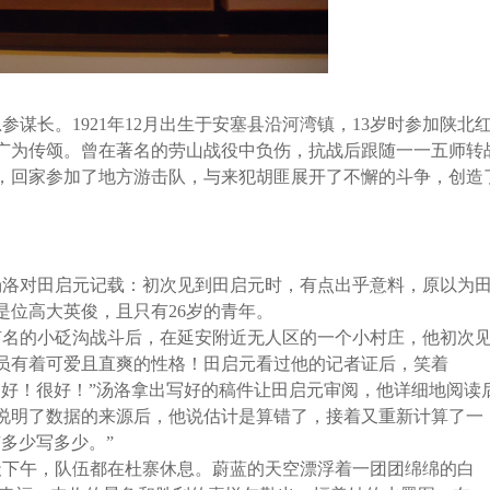
谋长。1921年12月出生于安塞县沿河湾镇，13岁时参加陕北
广为传颂。曾在著名的劳山战役中负伤，抗战后跟随一一五师转
员，回家参加了地方游击队，与来犯胡匪展开了不懈的斗争，创造
汤洛对田启元记载：初次见到田启元时，有点出乎意料，原以为
是位高大英俊，且只有26岁的青年。
在有名的小砭沟战斗后，在延安附近无人区的一个小村庄，他初次
员有着可爱且直爽的性格！田启元看过他的记者证后，笑着
，好！很好！”汤洛拿出写好的稿件让田启元审阅，他详细地阅读
说明了数据的来源后，他说估计是算错了，接着又重新计算了一
多少写多少。”
天下午，队伍都在杜寨休息。蔚蓝的天空漂浮着一团团绵绵的白