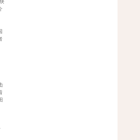
块
介
国
者
常
击
着
田
有