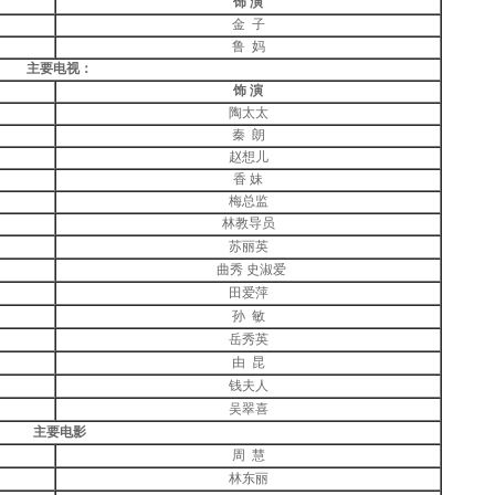
饰 演
金 子
鲁 妈
主要电视：
饰 演
陶太太
秦 朗
赵想儿
香 妹
梅总监
林教导员
苏丽英
曲秀 史淑爱
田爱萍
孙 敏
岳秀英
由 昆
钱夫人
吴翠喜
主要电影
周 慧
林东丽