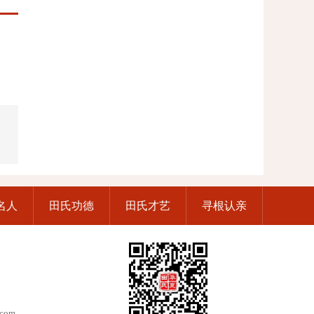
名人
田氏功德
田氏才艺
寻根认亲
.com