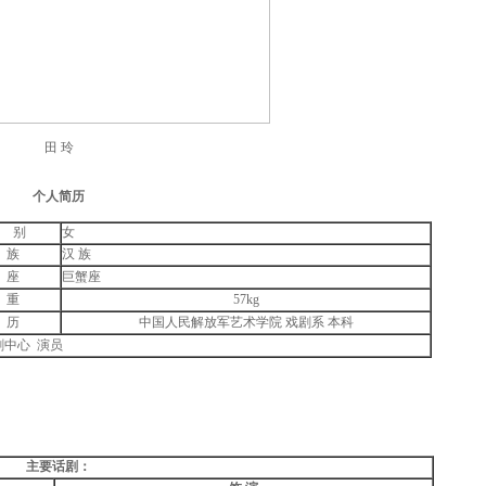
田 玲
个人简历
 别
女
族
汉
族
座
巨蟹座
重
57kg
历
中国人民解放军艺术学院 戏剧系 本科
中心 演员
主要话剧：