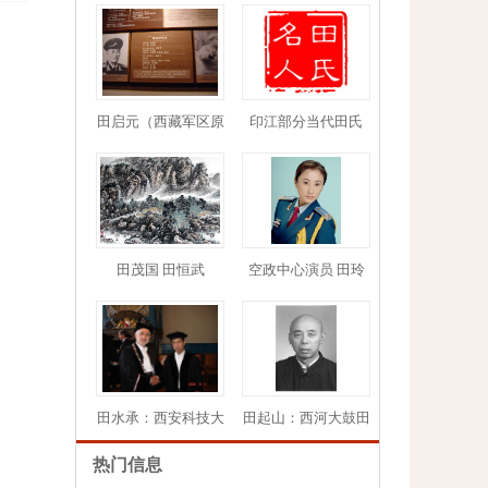
田启元（西藏军区原
印江部分当代田氏
1
2
3
4
5
田茂国 田恒武
空政中心演员 田玲
田水承：西安科技大
田起山：西河大鼓田
热门信息