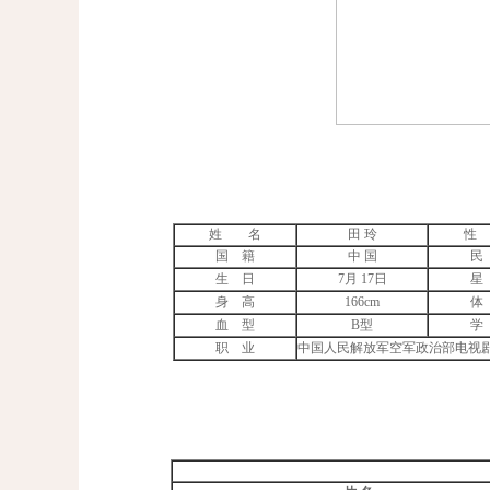
姓 名
田
玲
性
国
籍
中
国
民
生
日
7
月
17
日
星
身
高
166cm
体
血
型
B
型
学
职
业
中国人民解放军空军政治部电视剧