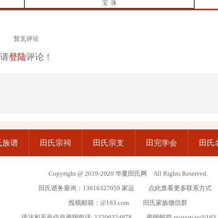
宝 珠
暂无评论
请
登陆
评论！
氏族谱
田氏宗祠
田氏宗支
田完学会
田氏
Copyright @ 2019-2020 华夏田氏网 All Rights Reserved.
田氏谱务垂询：13616327059 家运
点此查看更多联系方式
投稿邮箱：@163.com
田氏家族微信群
违法和不良信息举报电话: 13206324978 举报邮箱:mistertian@163