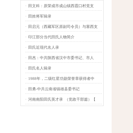
·
田文科：原荣成市成山镇西霞口村党支
·
田姓将军辑录
·
田启元（西藏军区原副司令员）与塞西支
·
印江部分当代田氏人物简介
·
田氏近现代名人录
·
田杰：中共陕西省汉中市委书记、市人
·
田氏名人辑录
·
1988年，二级红星功勋荣誉章获得者中
·
田勇-中共云南省镇雄县委书记
·
河南南阳田氏英才录 （党政干部篇）【