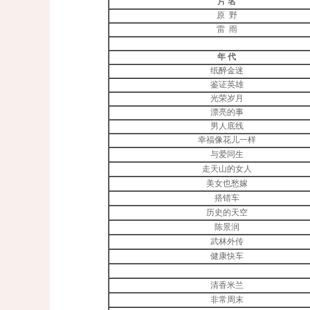
片 名
原 野
雷 雨
年 代
纸醉金迷
鉴证英雄
光荣岁月
漂亮的事
男人底线
幸福像花儿一样
与爱同生
走天山的女人
美女也愁嫁
搭错车
历史的天空
陈景润
武林外传
健康快车
清香米兰
非常周末