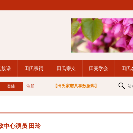
氏族谱
田氏宗祠
田氏宗支
田完学会
田氏
【田氏家谱共享数据库】
站
注册
政中心演员 田玲