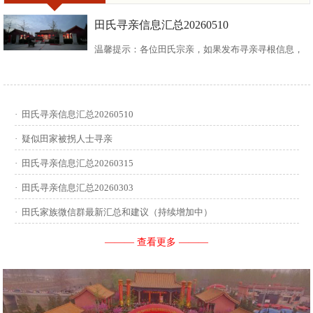
田氏寻亲信息汇总20260510
温馨提示：各位田氏宗亲，如果发布寻亲寻根信息，
请尽可能多地介绍您自己或支系的信息：您的现居
地，祖籍地，迁居时间，堂号郡望，始迁一世祖名
·
田氏寻亲信息汇总20260510
讳，迁居前字辈和迁居后历次新续的字辈，分迁族人
·
疑似田家被拐人士寻亲
迁居地，因何原因迁居等。最后别忘了留下联系人和
·
田氏寻亲信息汇总20260315
·
田氏寻亲信息汇总20260303
联系方式。 没有家谱的问问族中老年人口耳相传的信
·
田氏家族微信群最新汇总和建议（持续增加中）
息有哪些，有家谱请把家谱中的信息简...
——— 查看更多 ———