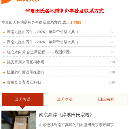
华夏田氏各地谱务办事处及联系方式
华夏田氏各地谱务办事处及联系方式 成......
[详细]
湖南九嶷山丙午（2026）年舜帝公祭大典（
7/1
湖南九嶷山丙午（2026）年舜帝公祭大典（
7/1
红心永向党 奋进新征程 ——热烈庆祝
7/1
孫氏宗亲来田完祠参观
6/30
忆祖的行囊遗落在远方
6/28
古稀宴会寄语 田绍日
6/20
田氏族谱
田氏渊源
田氏宗祠
南京高淳《淳溪田氏宗谱》
山东迁移到南京高淳的荆树堂田氏宗亲寻同宗