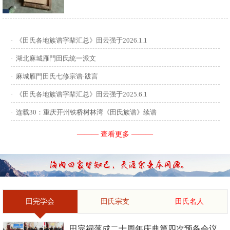
供稿：田启才 ...
·
《田氏各地族谱字辈汇总》田云强于2026.1.1
·
湖北麻城雁門田氏统一派文
·
麻城雁門田氏七修宗谱·跋言
·
《田氏各地族谱字辈汇总》田云强于2025.6.1
·
连载30：重庆开州铁桥树林湾《田氏族谱》续谱
——— 查看更多 ———
田完学会
田氏宗支
田氏名人
田完祠落成二十周年庆典第四次预备会议