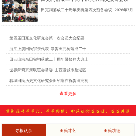
田完祠落成二十周年庆典第四次预备会议 2026年3月
15日，田完文化研究会、田完祠管理委员会在田完祠
召开了“田完祠落成二十周年庆典暨丙午年华夏田氏祭
·
第四届田完文化研究会第一次会员大会纪要
祖”第四次预备会议。 常务副会长田传灿宗亲主持会
·
浙江上虞田氏宗亲代表 恭贺田完祠落成二十
议...
·
田云山宗亲田完祠落成二十周年暨祭拜大典上
·
世界舜裔宗亲联谊会常委 山西运城市盐湖区
·
聊城田氏历史文化研究会田绍润在祝贺田完祠
——— 查看更多 ———
寻根认亲
田氏才艺
田氏功德