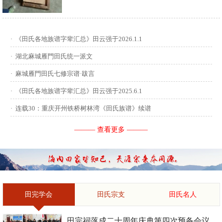
供稿：田启才 ...
·
《田氏各地族谱字辈汇总》田云强于2026.1.1
·
湖北麻城雁門田氏统一派文
·
麻城雁門田氏七修宗谱·跋言
·
《田氏各地族谱字辈汇总》田云强于2025.6.1
·
连载30：重庆开州铁桥树林湾《田氏族谱》续谱
——— 查看更多 ———
田完学会
田氏宗支
田氏名人
田完祠落成二十周年庆典第四次预备会议