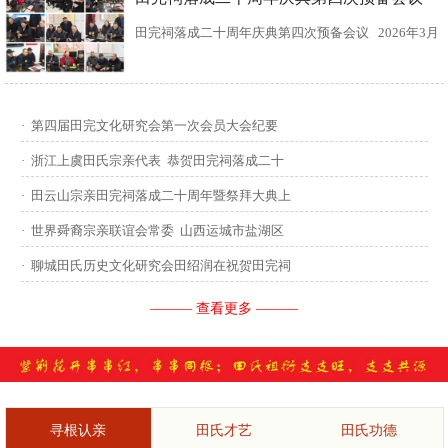
田完祠落成二十周年庆典第四次预备会议 2026年3月
15日，田完文化研究会、田完祠管理委员会在田完祠
召开了“田完祠落成二十周年庆典暨丙午年华夏田氏祭
·
第四届田完文化研究会第一次会员大会纪要
祖”第四次预备会议。 常务副会长田传灿宗亲主持会
·
浙江上虞田氏宗亲代表 恭贺田完祠落成二十
议...
·
田云山宗亲田完祠落成二十周年暨祭拜大典上
·
世界舜裔宗亲联谊会常委 山西运城市盐湖区
·
聊城田氏历史文化研究会田绍润在祝贺田完祠
——— 查看更多 ———
寻根认亲
田氏才艺
田氏功德