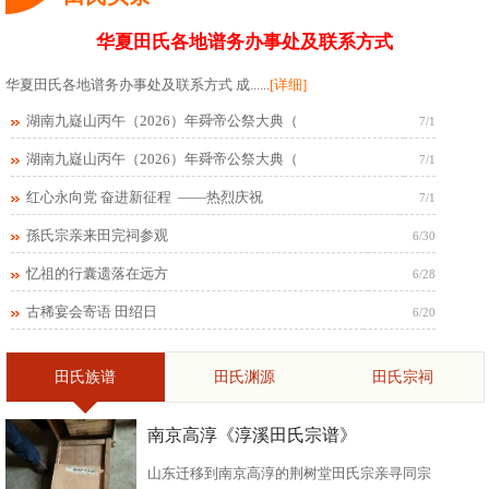
华夏田氏各地谱务办事处及联系方式
华夏田氏各地谱务办事处及联系方式 成......
[详细]
湖南九嶷山丙午（2026）年舜帝公祭大典（
7/1
湖南九嶷山丙午（2026）年舜帝公祭大典（
7/1
红心永向党 奋进新征程 ——热烈庆祝
7/1
孫氏宗亲来田完祠参观
6/30
忆祖的行囊遗落在远方
6/28
古稀宴会寄语 田绍日
6/20
田氏族谱
田氏渊源
田氏宗祠
南京高淳《淳溪田氏宗谱》
山东迁移到南京高淳的荆树堂田氏宗亲寻同宗