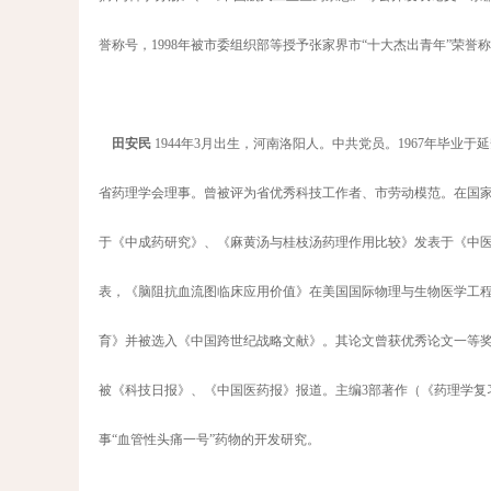
誉称号，1998年被市委组织部等授予张家界市“十大杰出青年”荣誉
田安民
1944年3月出生，河南洛阳人。中共党员。1967年毕
省药理学会理事。曾被评为省优秀科技工作者、市劳动模范。在国家
于《中成药研究》、《麻黄汤与桂枝汤药理作用比较》发表于《中
表，《脑阻抗血流图临床应用价值》在美国国际物理与生物医学工
育》并被选入《中国跨世纪战略文献》。其论文曾获优秀论文一等奖
被《科技日报》、《中国医药报》报道。主编3部著作（《药理学复
事“血管性头痛一号”药物的开发研究。