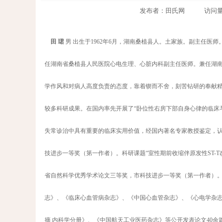
发布者：田氏网 访问量：187
田 珺
男 出生于1962年6月，湖南桑植县人。土家族。副主任
任湖南省桑植县人民医院心电生理、心脏内科副主任医师。兼任湖
学作风和对病人高度负责的态度，靠着锲而不舍，刻苦钻研的奉献
较多科研成果。在国内率先开展了“卧位性右房下部自身心律的临床
失常诊治中具有重要的临床实用价值，经国内著名专家教授鉴定，认
技进步一等奖（第一作者）。科研课题“室性期前收缩伴原发性ST-T
省自然科学优秀学术论文三等奖，市科技进步一等奖（第一作者）
志》、《临床心血管病杂志》、《中国心血管杂志》、《心电学杂
摘 内科学分册》、《中国航天工业医药杂志》等公开发表论文40余篇