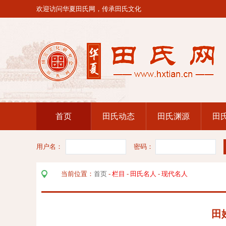
欢迎访问华夏田氏网，传承田氏文化
首页
田氏动态
田氏渊源
田
用户名：
密码：
当前位置：
首页
-
栏目
-
田氏名人
-
现代名人
田