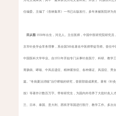
秀论文成果奖，其中一篇荣获优秀论文金杯奖。并授予“民族医药之星
任编委。主编了《杏林集萃》一书已出版发行。多年来被医院评为
田从豁
1930年出生，河北人。主任医师，中国中医研究院研究
京市针灸学会常务理事，系全国500名著名中医师带徒导师。曾任中
中国医科大学毕业。自1951年开始专门从事针灸医疗、科研、教
胃肠病、哮喘、中风后遗症、精神紧张症、各种痛证、风湿症、男女
篇。“冬病夏治消喘”治疗哮喘的研究，曾获部级成果奖。著有《针
按》等著作计数百万字。带有研究生，为国内外培养了大批针灸人才
兰、日本、泰国、意大利、西班牙等国进行医疗、教学工作。多次