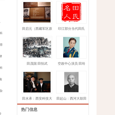
现
田启元（西藏军区原
印江部分当代田氏
科
得
1
2
3
4
5
律
田茂国 田恒武
空政中心演员 田玲
科
南
杂
田水承：西安科技大
田起山：西河大鼓田
热门信息
荣