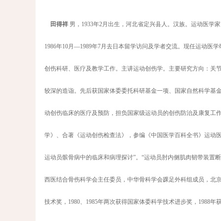
田得祥
男，1933年2月出生，河北省定兴县人。汉族。运动医学家。1
1986年10月—1989年7月去日本留学访问及学者交流。现任运
创伤科研、医疗及教学工作。主讲运动创伤学。主要研究方向：关
较深的造诣。先后获国家体委委托科研基金一项、国家自然科学基
动创伤临床的医疗及预防，担负国家级运动员的创伤防治及康复工
学》、合著《运动创伤检查法》，参编《中国医学百科全书》运动医学
运动员髌骨病中的临床和病理探讨”。“运动员肘内侧肌肉韧带装置断
西医结合骨伤科学会主任委员，中华骨科学会踝足外科组成员，北京
技术奖，1980、1985年两次获得国家体委科学技术进步奖，198