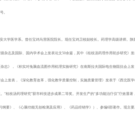
称号。
业于延安大学医学系。曾任宝鸡马营医院院长。现任宝鸡卫校副校长。药理学高级讲师。陕
级杂志及国际、国内学术会上发表论文50余篇，其中《桂枝汤药理作用初步研究》发
医杂志》，《枳实对兔脑血流图作用机理实验研究》在南斯拉夫国际电生物阻抗会上发
程会上发表，《深化教育改革，强化教学质量控制，实施质量管理》发表于《西北医学
。“桂枝汤药理研究”获市科技进步成果二等奖。开发生产的“多功能治疗仪”疗效显著
习纲要》、《心脑功能无创检测及应用》、《药品经销学》）、参编6部著作。现主要