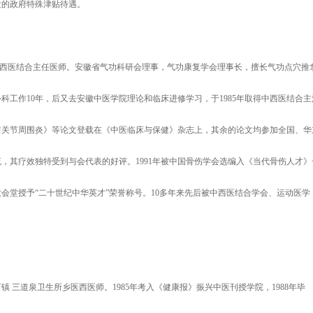
颁发的政府特殊津贴待遇。
院中西医结合主任医师。安徽省气功科研会理事，气功康复学会理事长，擅长气功点穴推
科工作10年，后又去安徽中医学院理论和临床进修学习，于1985年取得中西医结合主
疗肩关节周围炎》等论文登载在《中医临床与保健》杂志上，其余的论文均参加全国、华
，其疗效独特受到与会代表的好评。1991年被中国骨伤学会选编入《当代骨伤人才》
民大会堂授予“二十世纪中华英才”荣誉称号。10多年来先后被中西医结合学会、运动医学
镇 三道泉卫生所乡医西医师。1985年考入《健康报》振兴中医刊授学院，1988年毕