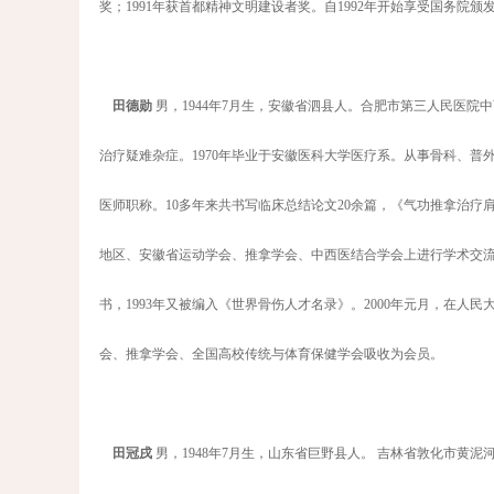
奖；1991年获首都精神文明建设者奖。自1992年开始享受国务院
田德勋
男，1944年7月生，安徽省泗县人。合肥市第三人民医
治疗疑难杂症。1970年毕业于安徽医科大学医疗系。从事骨科、普外
医师职称。10多年来共书写临床总结论文20余篇，《气功推拿治
地区、安徽省运动学会、推拿学会、中西医结合学会上进行学术交流
书，1993年又被编入《世界骨伤人才名录》。2000年元月，在人
会、推拿学会、全国高校传统与体育保健学会吸收为会员。
田冠戌
男，1948年7月生，山东省巨野县人。 吉林省敦化市黄泥河