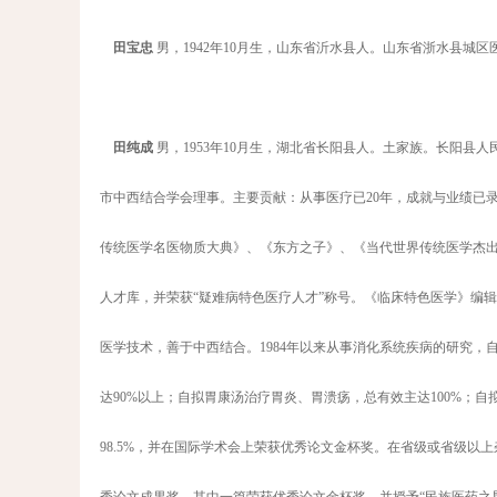
田宝忠
男，1942年10月生，山东省沂水县人。山东省浙水县城
田纯成
男，1953年10月生，湖北省长阳县人。土家族。长阳
市中西结合学会理事。主要贡献：从事医疗已20年，成就与业绩已
传统医学名医物质大典》、《东方之子》、《当代世界传统医学杰
人才库，并荣获“疑难病特色医疗人才”称号。《临床特色医学》编
医学技术，善于中西结合。1984年以来从事消化系统疾病的研究，
达90%以上；自拟胃康汤治疗胃炎、胃溃疡，总有效主达100%；自
98.5%，并在国际学术会上荣获优秀论文金杯奖。在省级或省级以