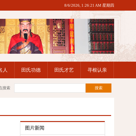
8/6/2026, 1:26:22 AM 星期四
名人
田氏功德
田氏才艺
寻根认亲
点搜索
图片新闻