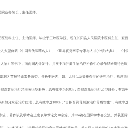
区医院业务院长，主任医师。
县人民医院科主任、主治医师。毕业于三峡医学院。现任长阳县人民医院中医科主任、宜
录入大型典籍《中国当代医药名人》、《世界优秀医学专家与人才(业绩)大典》、《中
出人物》等书中，面向国内外发行。并被中加肿痛生物治疗协作中心录作疑难病特色医
辑部聘为首届特邀常务编委。擅长中医内、妇、儿科以及疑难杂症的研究治疗，熟悉西
自拟虎茵汤治疗急性黄疸型肝炎，总有效率为100%；自拟虎芪汤治疗乙型肝炎，有效
拟新加分水汤治疗腹泄，总有效率达100%；“自拟百灵骨刺液治疗骨质增生”，有效率
上杂志，著作以及学术会上发表学术论文10余篇。其中4篇在国际学术会交流。并获国际