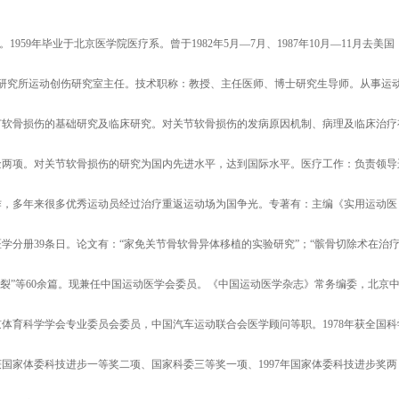
959年毕业于北京医学院医疗系。曾于1982年5月—7月、1987年10月—11月去美国
动医学研究所运动创伤研究室主任。技术职称：教授、主任医师、博士研究生导师。从事运
节软骨损伤的基础研究及临床研究。对关节软骨损伤的发病原因机制、病理及临床治疗
金两项。对关节软骨损伤的研究为国内先进水平，达到国际水平。医疗工作：负责领导
作，多年来很多优秀运动员经过治疗重返运动场为国争光。专著有：主编《实用运动医
分册39条日。论文有：“家免关节骨软骨异体移植的实验研究”；“髌骨切除术在治
裂”等60余篇。现兼任中国运动医学会委员。《中国运动医学杂志》常务编委，北京
体育科学学会专业委员会委员，中国汽车运动联合会医学顾问等职。1978年获全国科
8年获国家体委科技进步一等奖二项、国家科委三等奖一项、1997年国家体委科技进步奖两