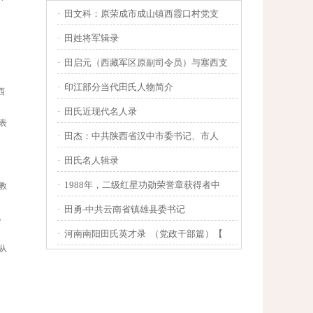
·
田文科：原荣成市成山镇西霞口村党支
·
田姓将军辑录
·
田启元（西藏军区原副司令员）与塞西支
·
印江部分当代田氏人物简介
西
·
田氏近现代名人录
表
·
田杰：中共陕西省汉中市委书记、市人
·
田氏名人辑录
·
1988年，二级红星功勋荣誉章获得者中
教
·
田勇-中共云南省镇雄县委书记
，
·
河南南阳田氏英才录 （党政干部篇）【
从