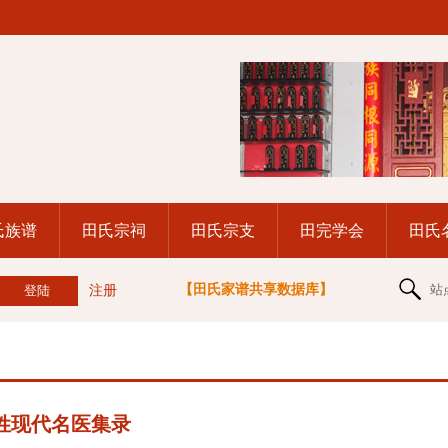
氏族谱
田氏宗祠
田氏宗支
田完学会
田氏
【田氏家谱共享数据库】
站
注册
姓现代名医集录