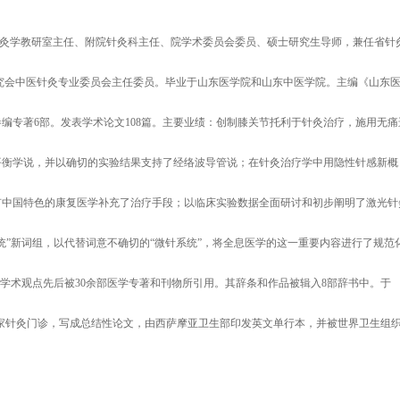
学针灸学教研室主任、附院针灸科主任、院学术委员会委员、硕士研究生导师，兼任省针
究会中医针灸专业委员会主任委员。毕业于山东医学院和山东中医学院。主编《山东
编专著6部。发表学术论文108篇。主要业绩：创制膝关节托利于针灸治疗，施用无痛
平衡学说，并以确切的实验结果支持了经络波导管说；在针灸治疗学中用隐性针感新概
有中国特色的康复医学补充了治疗手段；以临床实验数据全面研讨和初步阐明了激光针
统”新词组，以代替词意不确切的“微针系统”，将全息医学的这一重要内容进行了规范
学术观点先后被30余部医学专著和刊物所引用。其辞条和作品被辑入8部辞书中。于
平洋首家针灸门诊，写成总结性论文，由西萨摩亚卫生部印发英文单行本，并被世界卫生组