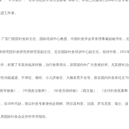
”、“中华英才”、“世界传统医学突出贡献者”等称号。并在已出版发行的4本大型专著
先进工作者。
员，广安门医院针灸科主任，国际培训中心教授，中国针灸学会常务理事兼副秘书长，
医研究院针灸研究所研究室副主任、北京国际针灸培训中心副主任。祖传中医，1951
学工作，积累了丰富的临床经验，治疗效果突出，深受国内外广大患者好评。尤其擅长治
性功能减退、不孕症、痛经、小儿厌食症、大脑发育不全等。曾在国内外发表论文70
灸医学验集》、《中国灸法集粹》、《针灸百病经验》（酉文版）、《古代针灸医案释
。自50年代始，曾以针灸专家身份赴朝鲜、阿尔及利亚、法国、罗马尼亚、瑞士、波
出席国际针灸会议并作学术报告。