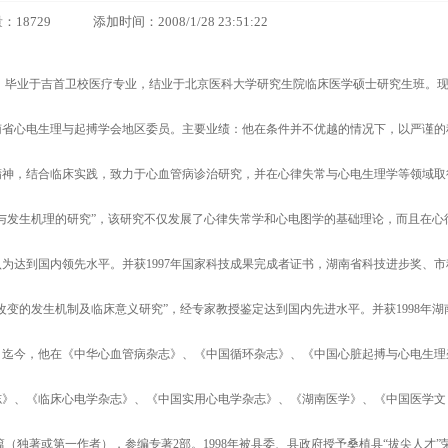
29 添加时间：2008/1/28 23:51:22
医师。毕业于吉首卫校医疗专业，结业于北京医科大学研究生院临床医学硕士研究生班。
南省心电生理与起搏学会地区委员。主要业绩：他在条件并不优越的情况下，以严谨的
精神，结合临床实践，致力于心血管病诊治研究，并在心律失常与心电生理学等领域取
与发生机理的研究”，该研究不仅发展了心律失常学和心电图学的基础理论，而且在心
为达到国内领先水平。并获1997年国家科技成果完成者证书，湖南省科技进步奖、市
改变的发生机制及临床意义研究”，经专家教授鉴定达到国内先进水平。并获1998年湖
。迄今，他在《中华心血管病杂志》、《中国循环杂志》、《中国心脏起搏与心电生理
志》、《临床心电学杂志》、《中国实用心电学杂志》、《湖南医学》、《中国医学文
（独著或第一作者），参编专著2部。1998年被县委、县政府授予桑植县“拔尖人才”