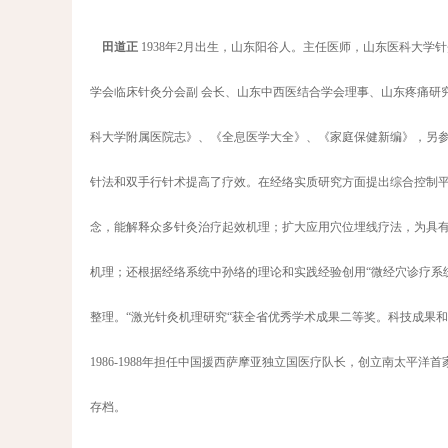
田道正
1938年2月出生，山东阳谷人。主任医师，山东医科大
学会临床针灸分会副 会长、山东中西医结合学会理事、山东疼痛研
科大学附属医院志》、《全息医学大全》、《家庭保健新编》，另参
针法和双手行针术提高了疗效。在经络实质研究方面提出综合控制
念，能解释众多针灸治疗起效机理；扩大应用穴位埋线疗法，为具
机理；还根据经络系统中孙络的理论和实践经验创用“微经穴诊疗系
整理。“激光针灸机理研究“获全省优秀学术成果二等奖。科技成果和
1986-1988年担任中国援西萨摩亚独立国医疗队长，创立南太
存档。