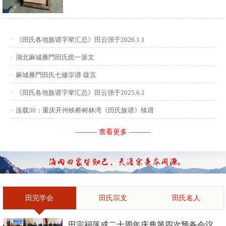
供稿：田启才 ...
·
《田氏各地族谱字辈汇总》田云强于2026.1.1
·
湖北麻城雁門田氏统一派文
·
麻城雁門田氏七修宗谱·跋言
·
《田氏各地族谱字辈汇总》田云强于2025.6.1
·
连载30：重庆开州铁桥树林湾《田氏族谱》续谱
——— 查看更多 ———
田完学会
田氏宗支
田氏名人
田完祠落成二十周年庆典第四次预备会议