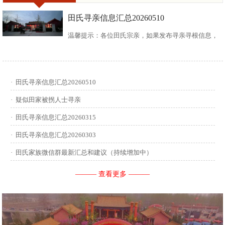
田氏寻亲信息汇总20260510
温馨提示：各位田氏宗亲，如果发布寻亲寻根信息，
请尽可能多地介绍您自己或支系的信息：您的现居
地，祖籍地，迁居时间，堂号郡望，始迁一世祖名
·
田氏寻亲信息汇总20260510
讳，迁居前字辈和迁居后历次新续的字辈，分迁族人
·
疑似田家被拐人士寻亲
迁居地，因何原因迁居等。最后别忘了留下联系人和
·
田氏寻亲信息汇总20260315
·
田氏寻亲信息汇总20260303
联系方式。 没有家谱的问问族中老年人口耳相传的信
·
田氏家族微信群最新汇总和建议（持续增加中）
息有哪些，有家谱请把家谱中的信息简...
——— 查看更多 ———