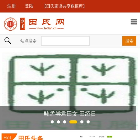
注册
登陆
【田氏家谱共享数据库】
站点搜索
咏孟尝君田文 田绍日
田氏头条