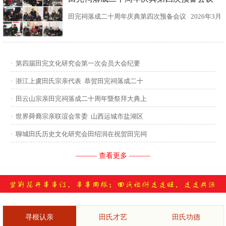
田完祠落成二十周年庆典第四次预备会议 2026年3月
15日，田完文化研究会、田完祠管理委员会在田完祠
召开了“田完祠落成二十周年庆典暨丙午年华夏田氏祭
·
第四届田完文化研究会第一次会员大会纪要
祖”第四次预备会议。 常务副会长田传灿宗亲主持会
·
浙江上虞田氏宗亲代表 恭贺田完祠落成二十
议...
·
田云山宗亲田完祠落成二十周年暨祭拜大典上
·
世界舜裔宗亲联谊会常委 山西运城市盐湖区
·
聊城田氏历史文化研究会田绍润在祝贺田完祠
——— 查看更多 ———
寻根认亲
田氏才艺
田氏功德