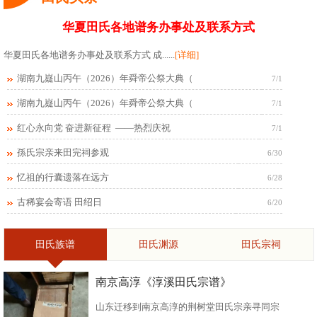
华夏田氏各地谱务办事处及联系方式
华夏田氏各地谱务办事处及联系方式 成......
[详细]
湖南九嶷山丙午（2026）年舜帝公祭大典（
7/1
湖南九嶷山丙午（2026）年舜帝公祭大典（
7/1
红心永向党 奋进新征程 ——热烈庆祝
7/1
孫氏宗亲来田完祠参观
6/30
忆祖的行囊遗落在远方
6/28
古稀宴会寄语 田绍日
6/20
田氏族谱
田氏渊源
田氏宗祠
南京高淳《淳溪田氏宗谱》
山东迁移到南京高淳的荆树堂田氏宗亲寻同宗