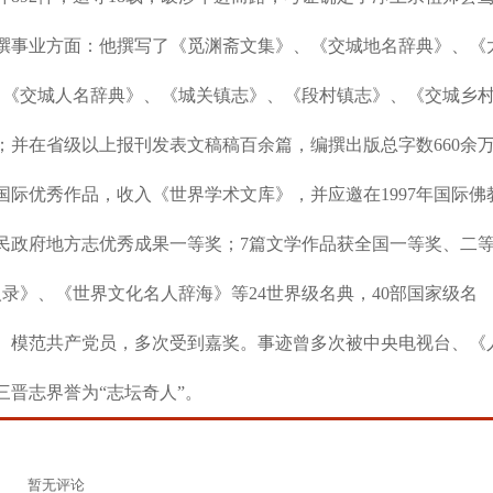
撰事业方面：他撰写了《觅渊斋文集》、《交城地名辞典》、《
、《交城人名辞典》、《城关镇志》、《段村镇志》、《交城乡
并在省级以上报刊发表文稿稿百余篇，编撰出版总字数660余
际优秀作品，收入《世界学术文库》，并应邀在1997年国际佛
民政府地方志优秀成果一等奖；7篇文学作品获全国一等奖、二
录》、《世界文化名人辞海》等24世界级名典，40部国家级名
者、模范共产党员，多次受到嘉奖。事迹曾多次被中央电视台、《
晋志界誉为“志坛奇人”。
暂无评论