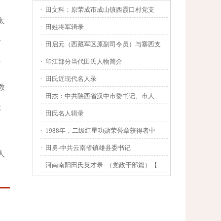
·
田文科：原荣成市成山镇西霞口村党支
太
·
田姓将军辑录
村
·
田启元（西藏军区原副司令员）与塞西支
·
印江部分当代田氏人物简介
万
·
田氏近现代名人录
教
·
田杰：中共陕西省汉中市委书记、市人
等
·
田氏名人辑录
·
1988年，二级红星功勋荣誉章获得者中
·
田勇-中共云南省镇雄县委书记
人
·
河南南阳田氏英才录 （党政干部篇）【