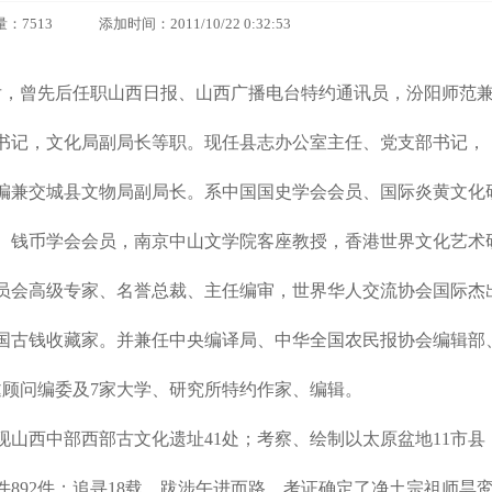
3 添加时间：2011/10/22 0:32:53
年以后，曾先后任职山西日报、山西广播电台特约通讯员，汾阳师范
书记，文化局副局长等职。现任县志办公室主任、党支部书记，
编兼交城县文物局副局长。系中国国史学会会员、国际炎黄文化
、钱币学会会员，南京中山文学院客座教授，香港世界文化艺术
员会高级专家、名誉总裁、主任编审，世界华人交流协会国际杰
国古钱收藏家。并兼任中央编译局、中华全国农民报协会编辑部
邀顾问编委及7家大学、研究所特约作家、编辑。
山西中部西部古文化遗址41处；考察、绘制以太原盆地11市县
件892件；追寻18载，跋涉午进而路，考证确定了净土宗祖师昙