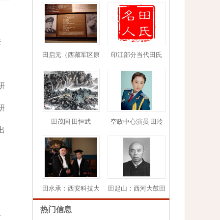
兼
田启元（西藏军区原
印江部分当代田氏
研
1
2
3
4
5
研
田茂国 田恒武
空政中心演员 田玲
出
、
田水承：西安科技大
田起山：西河大鼓田
热门信息
鸾