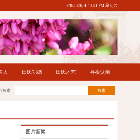
8/8/2026, 4:40:51 PM 星期六
名人
田氏功德
田氏才艺
寻根认亲
点搜索
图片新闻