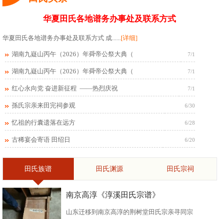
华夏田氏各地谱务办事处及联系方式
华夏田氏各地谱务办事处及联系方式 成......
[详细]
湖南九嶷山丙午（2026）年舜帝公祭大典（
7/1
湖南九嶷山丙午（2026）年舜帝公祭大典（
7/1
红心永向党 奋进新征程 ——热烈庆祝
7/1
孫氏宗亲来田完祠参观
6/30
忆祖的行囊遗落在远方
6/28
古稀宴会寄语 田绍日
6/20
田氏族谱
田氏渊源
田氏宗祠
南京高淳《淳溪田氏宗谱》
山东迁移到南京高淳的荆树堂田氏宗亲寻同宗