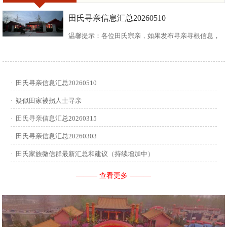
田氏寻亲信息汇总20260510
温馨提示：各位田氏宗亲，如果发布寻亲寻根信息，
请尽可能多地介绍您自己或支系的信息：您的现居
地，祖籍地，迁居时间，堂号郡望，始迁一世祖名
·
田氏寻亲信息汇总20260510
讳，迁居前字辈和迁居后历次新续的字辈，分迁族人
·
疑似田家被拐人士寻亲
迁居地，因何原因迁居等。最后别忘了留下联系人和
·
田氏寻亲信息汇总20260315
·
田氏寻亲信息汇总20260303
联系方式。 没有家谱的问问族中老年人口耳相传的信
·
田氏家族微信群最新汇总和建议（持续增加中）
息有哪些，有家谱请把家谱中的信息简...
——— 查看更多 ———