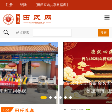
注册
登陆
【田氏家谱共享数据库】
站点搜索
孫氏宗亲来田完祠参观
田氏头条