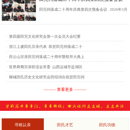
田完祠落成二十周年庆典第四次预备会议 2026年3月
15日，田完文化研究会、田完祠管理委员会在田完祠
召开了“田完祠落成二十周年庆典暨丙午年华夏田氏祭
·
第四届田完文化研究会第一次会员大会纪要
祖”第四次预备会议。 常务副会长田传灿宗亲主持会
·
浙江上虞田氏宗亲代表 恭贺田完祠落成二十
议...
·
田云山宗亲田完祠落成二十周年暨祭拜大典上
·
世界舜裔宗亲联谊会常委 山西运城市盐湖区
·
聊城田氏历史文化研究会田绍润在祝贺田完祠
——— 查看更多 ———
寻根认亲
田氏才艺
田氏功德