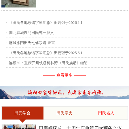
供稿：田启才 ...
·
《田氏各地族谱字辈汇总》田云强于2026.1.1
·
湖北麻城雁門田氏统一派文
·
麻城雁門田氏七修宗谱·跋言
·
《田氏各地族谱字辈汇总》田云强于2025.6.1
·
连载30：重庆开州铁桥树林湾《田氏族谱》续谱
——— 查看更多 ———
田完学会
田氏宗支
田氏名人
田完祠落成二十周年庆典第四次预备会议