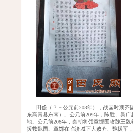
田儋（？－公元前
208
年），战国时期齐
东高青县东南）。公元前
209
年，陈胜、吴广
地。公元前
208
年，秦朝将领章邯围攻魏王魏
援救魏国。章邯在临济城下大败齐、魏援军