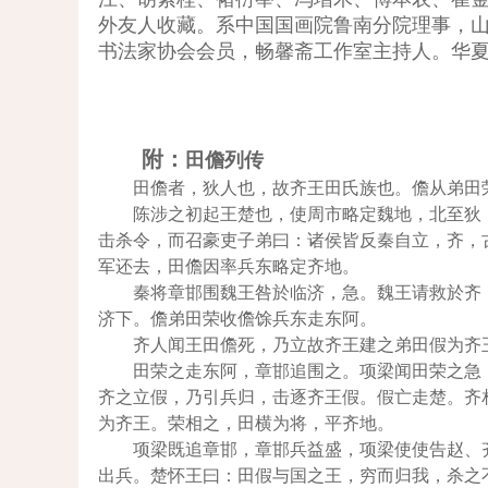
外友人收藏。系中国国画院鲁南分院理事，
书法家协会会员，畅馨斋工作室主持人。华
附：
田儋列传
田儋者，狄人也，故齐王田氏族也。儋从弟田
陈涉之初起王楚也，使周市略定魏地，北至狄
击杀令，而召豪吏子弟曰：诸侯皆反秦自立，齐，
军还去，田儋因率兵东略定齐地。
秦将章邯围魏王咎於临济，急。魏王请救於齐
济下。儋弟田荣收儋馀兵东走东阿。
齐人闻王田儋死，乃立故齐王建之弟田假为齐
田荣之走东阿，章邯追围之。项梁闻田荣之急
齐之立假，乃引兵归，击逐齐王假。假亡走楚。齐
为齐王。荣相之，田横为将，平齐地。
项梁既追章邯，章邯兵益盛，项梁使使告赵、
出兵。楚怀王曰：田假与国之王，穷而归我，杀之