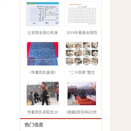
公安部全国公民身
2019年最新全国百
1
2
3
4
5
《华夏田氏族谱》
“二十四孝”图文
华夏田氏卓阳支20
[视频]田完祠记(华
热门信息