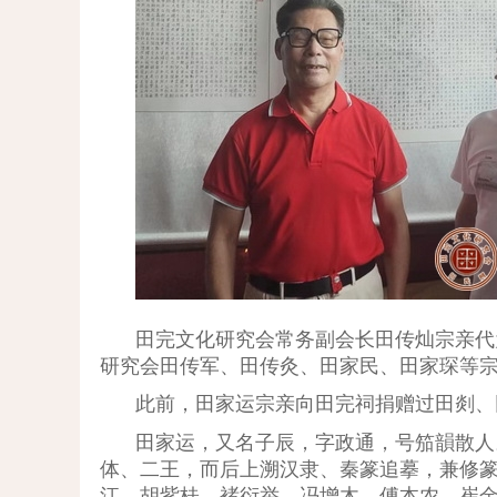
田完文化研究会常务副会长田传灿宗亲代
研究会田传军、田传灸、田家民、田家琛等
此前，田家运宗亲向田完祠捐赠过
田剡、
田家运，又名子辰，字政通，号笳韻散人
体、二王，而后上溯汉隶、秦篆追摹，兼修
江、胡紫桂、褚衍举、冯增木、傅本农、崔