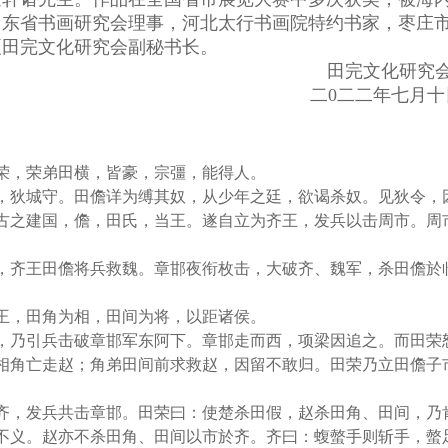
山东省书画研究会理事，河北太行书画院特约书家，枣庄
夏田完文化研究会副秘书长。
田完文化研究
二
0
二二年七月十
荣，荣弟田横，皆豪，宗彊，能得人。
，狄城守。田儋详为缚其奴，从少年之廷，欲谒杀奴。见狄令，
古之建国，儋，田氏，当王。遂自立为齐王，发兵以击周市。周
，齐王田儋将兵救魏。章邯夜衔枚击，大破齐、魏军，杀田儋於
王，田角为相，田间为将，以距诸侯。
，乃引兵击破章邯军东阿下。章邯走而西，项梁因追之。而田荣
相角亡走赵；角弟田间前求救赵，因留不敢归。田荣乃立田儋子
齐，发兵共击章邯。田荣曰：使楚杀田假，赵杀田角、田间，乃
不义。赵亦不杀田角、田间以市於齐。齐曰：蝮螫手则斩手，螫