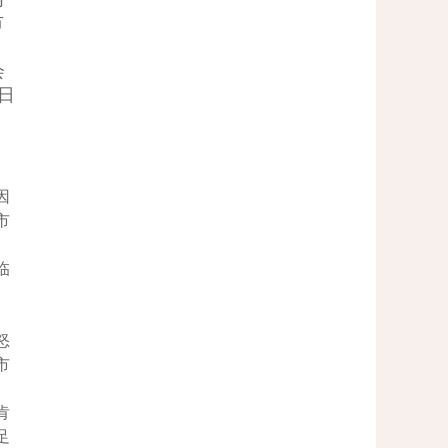
市
会
日
因
市
临
怒
市
肯
足