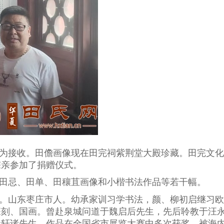
为接收。田儋画像现在田完祠紫荆堂大殿珍藏。田完文化
宗亲参加了捐赠仪式。
田忌、田单、田穰苴画像和小楷书法作品等若干幅。
。山东枣庄市人。幼承家训习学书法，颜、柳初启继习欧
篆刻、国画。曾赴泉城问道于魏启后先生，先后聆教于汪
金轩诸先生。作品在全国省市展览大赛中多次获奖，被海