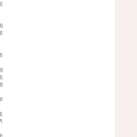
龁
。
因
济
市
相
击
断
华
走
齐
平