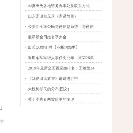
·
华夏田氏各地谱务办事处及联系方式
·
山东家谱知见录（家谱简目）
·
公安部全国公民身份信息系统：身份信
·
最新最全田姓名字大全
·
田氏QQ群汇总【不断增加中】
·
近期军队军级人事任免公布，原第26集
·
2019年最新全国百家姓排名：田姓第34
·
《华夏田氏族谱》请谱进行中
·
大槐树移民的分布(图文)
·
关于小脚趾两瓣趾甲的传说
山
巿