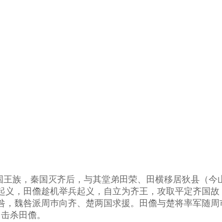
国王族，秦国灭齐后，与其堂弟田荣、田横移居狄县（今
起义，田儋趁机举兵起义，自立为齐王，攻取平定齐国故
咎，魏咎派周巿向齐、楚两国求援。田儋与楚将率军随周
，击杀田儋。