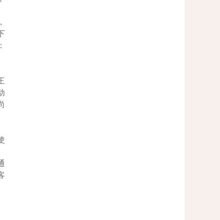
，
下
：
王
动
尚
使
通
客