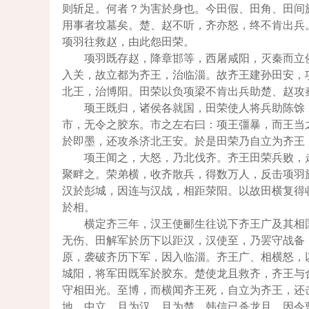
则斩足。何者？为害於身也。今田假、田角、田间
用事者坟墓矣。楚、赵不听，齐亦怒，终不肯出兵
项羽往救赵，由此怨田荣。
项羽既存赵，降章邯等，西屠咸阳，灭秦而立
入关，故立都为齐王，治临淄。故齐王建孙田安，
北王，治博阳。田荣以负项梁不肯出兵助楚、赵攻
顼王既归，诸侯各就国，田荣使人将兵助陈馀
市，无令之胶东。市之左右曰：项王彊暴，而王当
於即墨，还攻杀济北王安。於是田荣乃自立为齐王
项王闻之，大怒，乃北伐齐。齐王田荣兵败，
聚畔之。荣弟横，收齐散兵，得数万人，反击项羽
汉於彭城，因连与汉战，相距荥阳。以故田横复得
於相。
横定齐三年，汉王使郦生往说下齐王广及其相
无伤、田解军於历下以距汉，汉使至，乃罢守战备
原，袭破齐历下军，因入临淄。齐王广、相横怒，
城阳，将军田既军於胶东。楚使龙且救齐，齐王与
守相田光。至博，而横闻齐王死，自立为齐王，还
地，中立，且为汉，且为楚。韩信已杀龙且，因令