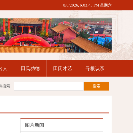
8/8/2026, 6:03:46 PM 星期六
名人
田氏功德
田氏才艺
寻根认亲
点搜索
图片新闻