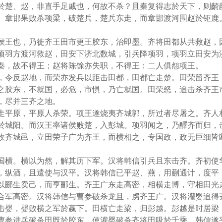
於楚、赵，非直手足戚也，何故不杀？且秦复得志於天下，则齮
。章邯果败杀项梁，破楚兵，楚兵东走，而章邯渡河围赵於钜鹿
侯王也，乃徙齐王田市更王胶东，治即墨。齐将田都从共救赵，
项羽方渡河救赵，田安下济北数城，引兵降项羽，项羽立田安为
秦，故不得王；赵将陈馀亦失职，不得王：二人俱怨项王。
，令反赵地，而荣亦发兵以距击田都，田都亡走楚。田荣留齐王
之胶东，不就国，必危，市惧，乃亡就国。田荣怒，追击杀齐王
，尽并三齐之地。
走平原，平原人杀荣。项王遂烧夷齐城郭，所过者尽屠之。齐人
於城阳。而汉王率诸侯败楚，入彭城。项羽闻之，乃醳齐而归，
收齐城邑，立田荣子广为齐王，而横相之，专国政，政无巨细皆
国横。横以为然，解其历下军。汉将韩信引兵且东击齐。齐初使
，纵酒，且遣使与汉平。汉将韩信已平赵、燕，用蒯通计，度平
以郦生卖己，而亨郦生。齐王广东走高密，相横走博，守相田光
合军高密。汉将韩信与曹参破杀龙且，虏齐王广。汉将灌婴追得
击婴，婴败横之军於嬴下。田横亡走梁，归彭越。彭越是时居梁
曹参进兵破杀田既於胶东，使灌婴破杀齐将田吸於千乘。韩信遂