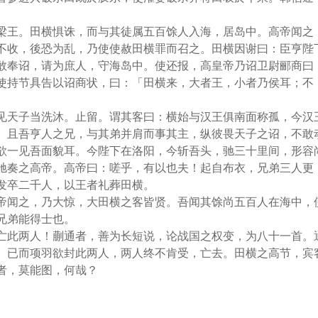
梁王。田横惧诛，而与其徒属五百馀人入海，居岛中。高帝闻之
不收，後恐为乱，乃使使赦田横罪而召之。田横因谢曰：臣亨陛
敢奉诏，请为庶人，守海岛中。使还报，高皇帝乃诏卫尉郦商曰
使持节具告以诏商状，曰：「田横来，大者王，小者乃侯耳；不
。
见天子当洗沐。止留。谓其客曰：横始与汉王俱南面称孤，今汉
。且吾亨人之兄，与其弟并肩而事其主，纵彼畏天子之诏，不敢
欲一见吾面貌耳。今陛下在洛阳，今斩吾头，驰三十里间，形容
驰奏之高帝。高帝曰：嗟乎，有以也夫！起自布衣，兄弟三人更
发卒二千人，以王者礼葬田横。
帝闻之，乃大惊，大田横之客皆贤。吾闻其馀尚五百人在海中，
兄弟能得士也。
亡此两人！蒯通者，善为长短说，论战国之权变，为八十一首。
。已而项羽欲封此两人，两人终不肯受，亡去。田横之高节，宾
者，莫能图，何哉？