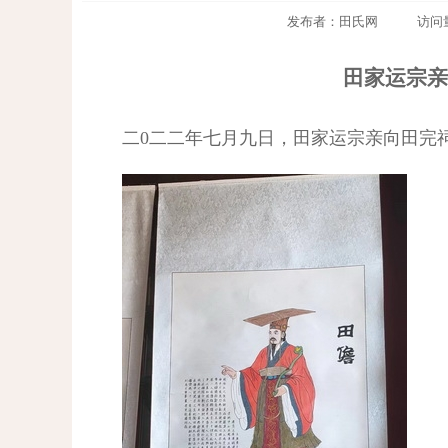
发布者：田氏网 访问量：844
田家运宗
二
0
二二年七月九日，田家运宗亲向田完