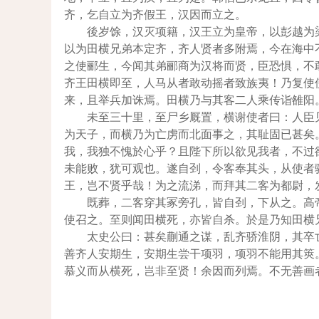
齐，乞自立为齐假王，汉因而立之。
後岁馀，汉灭项籍，汉王立为皇帝，以彭越为
以为田横兄弟本定齐，齐人贤者多附焉，今在海中
之使郦生，今闻其弟郦商为汉将而贤，臣恐惧，不
齐王田横即至，人马从者敢动摇者致族夷！乃复使
来，且举兵加诛焉。田横乃与其客二人乘传诣雒阳
未至三十里，至尸乡厩置，横谢使者曰：人臣
为天子，而横乃为亡虏而北面事之，其耻固已甚矣
我，我独不愧於心乎？且陛下所以欲见我者，不过
未能败，犹可观也。遂自刭，令客奉其头，从使者
王，岂不贤乎哉！为之流涕，而拜其二客为都尉，
既葬，二客穿其冢旁孔，皆自刭，下从之。高
使召之。至则闻田横死，亦皆自杀。於是乃知田横
太史公曰：甚矣蒯通之谋，乱齐骄淮阴，其卒
善齐人安期生，安期生尝干项羽，项羽不能用其筴
慕义而从横死，岂非至贤！余因而列焉。不无善画