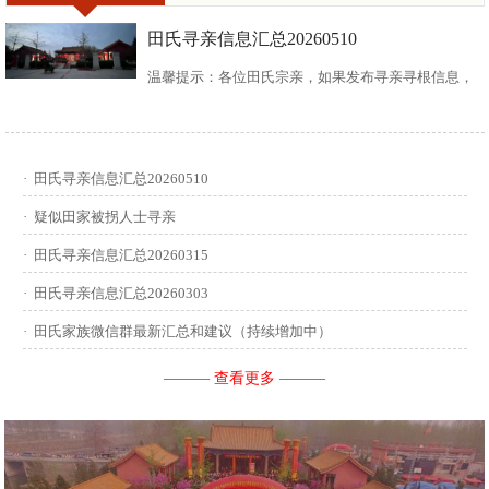
田氏寻亲信息汇总20260510
温馨提示：各位田氏宗亲，如果发布寻亲寻根信息，
请尽可能多地介绍您自己或支系的信息：您的现居
地，祖籍地，迁居时间，堂号郡望，始迁一世祖名
·
田氏寻亲信息汇总20260510
讳，迁居前字辈和迁居后历次新续的字辈，分迁族人
·
疑似田家被拐人士寻亲
迁居地，因何原因迁居等。最后别忘了留下联系人和
·
田氏寻亲信息汇总20260315
·
田氏寻亲信息汇总20260303
联系方式。 没有家谱的问问族中老年人口耳相传的信
·
田氏家族微信群最新汇总和建议（持续增加中）
息有哪些，有家谱请把家谱中的信息简...
——— 查看更多 ———