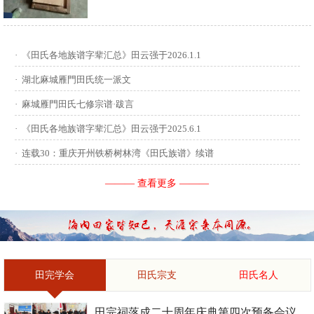
供稿：田启才 ...
·
《田氏各地族谱字辈汇总》田云强于2026.1.1
·
湖北麻城雁門田氏统一派文
·
麻城雁門田氏七修宗谱·跋言
·
《田氏各地族谱字辈汇总》田云强于2025.6.1
·
连载30：重庆开州铁桥树林湾《田氏族谱》续谱
——— 查看更多 ———
田完学会
田氏宗支
田氏名人
田完祠落成二十周年庆典第四次预备会议