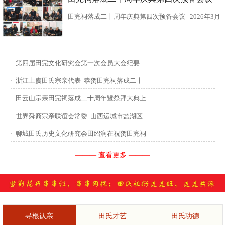
田完祠落成二十周年庆典第四次预备会议 2026年3月
15日，田完文化研究会、田完祠管理委员会在田完祠
召开了“田完祠落成二十周年庆典暨丙午年华夏田氏祭
·
第四届田完文化研究会第一次会员大会纪要
祖”第四次预备会议。 常务副会长田传灿宗亲主持会
·
浙江上虞田氏宗亲代表 恭贺田完祠落成二十
议...
·
田云山宗亲田完祠落成二十周年暨祭拜大典上
·
世界舜裔宗亲联谊会常委 山西运城市盐湖区
·
聊城田氏历史文化研究会田绍润在祝贺田完祠
——— 查看更多 ———
寻根认亲
田氏才艺
田氏功德