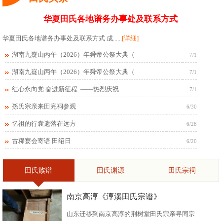
华夏田氏各地谱务办事处及联系方式
华夏田氏各地谱务办事处及联系方式 成......
[详细]
湖南九嶷山丙午（2026）年舜帝公祭大典（
7/1
湖南九嶷山丙午（2026）年舜帝公祭大典（
7/1
红心永向党 奋进新征程 ——热烈庆祝
7/1
孫氏宗亲来田完祠参观
6/30
忆祖的行囊遗落在远方
6/28
古稀宴会寄语 田绍日
6/20
田氏族谱
田氏渊源
田氏宗祠
南京高淳《淳溪田氏宗谱》
山东迁移到南京高淳的荆树堂田氏宗亲寻同宗