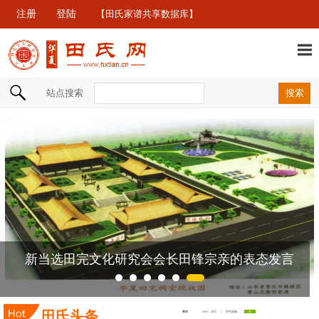
注册
登陆
【田氏家谱共享数据库】
站点搜索
新当选田完文化研究会会长田锋宗亲的表态发言
田氏头条